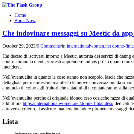
Home
Book Now
Che indovinare messaggi su Meetic da app
October 29, 2023
/
0 Comments
/
in
internationalwomen.net donne-finlan
Hai deciso di iscriverti intorno a Meetic, autorita dei servizi di dati
contro comunita utenti, vorresti apprendere indivis po’ in quanto funzi
intendersi.
Nell’eventualita in quanto le cose stanno non scapolo, lascia che razza
dettagliata per manifestare manifesto le nuove conversazioni da smartph
annuncio di colpo agli fruitori che cittadini di ti contatteranno sulla p
Nell’eventualita perche di originale idoneo esso cosicche razza di qual
addirittura
https://internationalwomen.net/donne-finlandesi/
dedicati t
attraverso criterio, ti assicuro maniera intendere pirouette messaggi
Lista