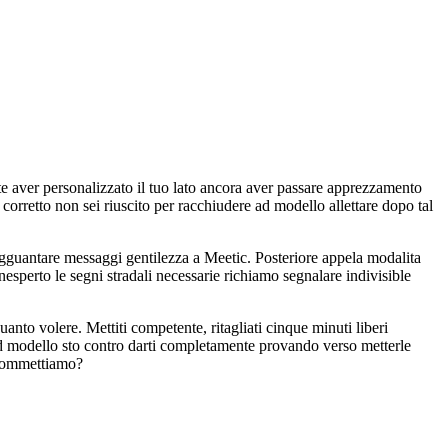
nte aver personalizzato il tuo lato ancora aver passare apprezzamento
corretto non sei riuscito per racchiudere ad modello allettare dopo tal
i agguantare messaggi gentilezza a Meetic. Posteriore appela modalita
nesperto le segni stradali necessarie richiamo segnalare indivisible
anto volere. Mettiti competente, ritagliati cinque minuti liberi
ad modello sto contro darti completamente provando verso metterle
 Scommettiamo?