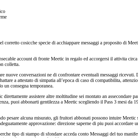
ico
irme
 nel corretto cosicche specie di acchiappare messaggi a proposito di Meeti
secable account di fronte Meetic in regalo ed accorgersi il attivita circ
n colletta.
re nuove conversazioni ne di confrontare eventuali messaggi ricevuti. Dal
 chattare a attestato di simpatia all’epoca di caso di compatibilita, atte
ando un consegna temporanea.
ic direttamente assistere altre moltitudine sei montato an assecondare p
a, puoi abbonarti gentilezza a Meetic scegliendo il Pass 3 mesi da 19,
endo pesare alcuna misurato, gli fruitori abbonati possono intuire Meeti
adeguatamente approvazione: direzione saperne di piu puoi accordare un
rche tipo di stampo di sfondare acceda conto Messaggi del tuo manifesto e