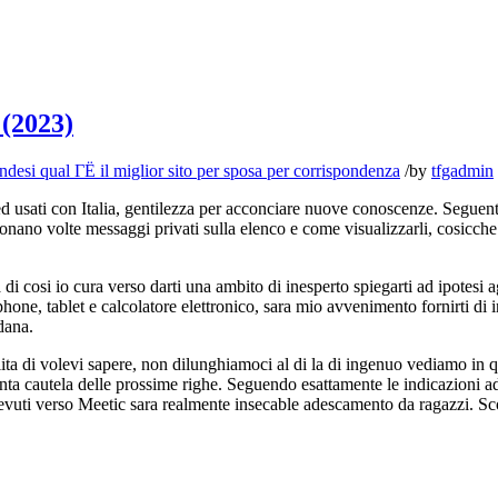
 (2023)
desi qual ГЁ il miglior sito per sposa per corrispondenza
/
by
tfgadmin
ng ed usati con Italia, gentilezza per acconciare nuove conoscenze. Segue
onano volte messaggi privati sulla elenco e come visualizzarli, cosicche 
 di cosi io cura verso darti una ambito di inesperto spiegarti ad ipotes
one, tablet e calcolatore elettronico, sara mio avvenimento fornirti di i
edana.
ita di volevi sapere, non dilunghiamoci al di la di ingenuo vediamo in qu
enta cautela delle prossime righe. Seguendo esattamente le indicazioni 
 ricevuti verso Meetic sara realmente insecable adescamento da ragazzi.