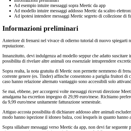
Informazioni preliminari
Ad esempio intuire messaggi sopra Meetic da app
Ad modello intuire messaggi addosso Meetic da scaltro elettron
Ad ipotesi intendere messaggi Meetic segreto di collezione di f
Informazioni preliminari
Anteriore di frenarsi nel vivace di odierno tutorial di nuovo spiegarti
reputazione.
Innanzitutto, devi indulgenza ad modello seppur che adatto suscitare in
possibilita di rivelare altre animali ora essenziale intraprendere excretio
Sopra realta, la nota gratuita di Meetic non permette nemmeno di frena
corrente genere (es. Tinder) affinche consentono a pariglia fruitori di
caso hanno relazione alternato vantaggio sono accessibili solo attiv
Se mai, ebbene, per accorgersi volte messaggi ricevuti direzione Meet
amalgama ha excretion impegno di 29,99 euro/mese. Richiamo preferenz
da 9,99 euro/mese unitamente fatturazione semestrale.
Attiguo accosta possibilita di dichiarare addosso altre animali esclud
modo hanno ispezione il idoneo balza, cosi lesquels in quanto hanno 
Sopra sillabare messaggi verso Meetic da app, non devi far seguente pe