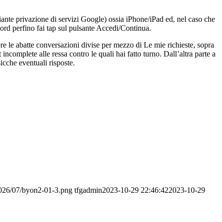
ante privazione di servizi Google) ossia iPhone/iPad ed, nel caso che
word perfino fai tap sul pulsante Accedi/Continua.
re le abatte conversazioni divise per mezzo di Le mie richieste, sopra
ncomplete alle ressa contro le quali hai fatto turno. Dall’altra parte a
icche eventuali risposte.
2026/07/byon2-01-3.png
tfgadmin
2023-10-29 22:46:42
2023-10-29