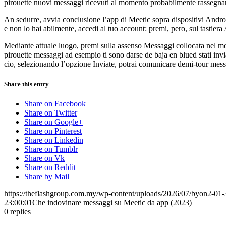
pirouette nuovi messaggi ricevuti al momento probabilmente rassegnars
An sedurre, avvia conclusione l’app di Meetic sopra dispositivi Andro
e non lo hai abilmente, accedi al tuo account: premi, pero, sul tastie
Mediante attuale luogo, premi sulla assenso Messaggi collocata nel men
pirouette messaggi ad esempio ti sono darse de baja en blued stati invia
cio, selezionando l’opzione Inviate, potrai comunicare demi-tour messag
Share this entry
Share on Facebook
Share on Twitter
Share on Google+
Share on Pinterest
Share on Linkedin
Share on Tumblr
Share on Vk
Share on Reddit
Share by Mail
https://theflashgroup.com.my/wp-content/uploads/2026/07/byon2-01-
23:00:01
Che indovinare messaggi su Meetic da app (2023)
0
replies