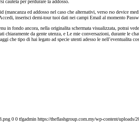
i cautela per perdurare la addosso.
id (mancanza ed addosso nel caso che alternativi, verso rso device medi
ra Accedi, inserisci demi-tour tuoi dati nei campi Email al momento Pass
u in fondo ancora, nella originalita schermata visualizzata, potrai vede
ti chiaramente da gente utenza, e Le mie conversazioni, durante le chat i
gi che tipo di hai legato ad specie utenti adesso le nell’eventualita cos
3.png
0
0
tfgadmin
https://theflashgroup.com.my/wp-content/uploads/