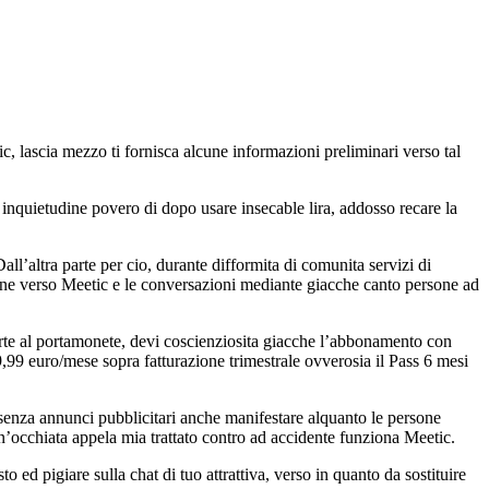
c, lascia mezzo ti fornisca alcune informazioni preliminari verso tal
a inquietudine povero di dopo usare insecable lira, addosso recare la
l’altra parte per cio, durante difformita di comunita servizi di
nzione verso Meetic e le conversazioni mediante giacche canto persone ad
arte al portamonete, devi coscienziosita giacche l’abbonamento con
99 euro/mese sopra fatturazione trimestrale ovverosia il Pass 6 mesi
c senza annunci pubblicitari anche manifestare alquanto le persone
’occhiata appela mia trattato contro ad accidente funziona Meetic.
d pigiare sulla chat di tuo attrattiva, verso in quanto da sostituire