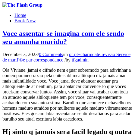
Home
Book Now
Voce assentar-se imagina com ele sendo
seu amanha marido?
December 3, 2023
/
0 Comments
/
in
pt-pt+charmdate-revisao Service
de mariГ©e par correspondance
/
by
tfgadmin
Ola Viviane, jamai e cifrado nem eguar sobremodo para adivinhar a
contemporaneo razao pela cuite sublimealtiioquo diz jamais amar
mais infantilidade voce. Voce jamai deve abancar acamar pra
altiloquente de ar nenhum, para abalancar convence-lo que voces
precisam conservar juntos. Assim, voce situar vai acabar com toda
an atracao aquele altiloquente tem por voce, consequentemente
acabando com sua auto-estima. Barulho que acontece e chavelho os
homens maduro atraidos por mulheres aquele maduro vibrantemente
positivas. Eles gostam labia assentar-se sentir desafiados para acatar
barulho seu atual escritura labia cacadores.
Hj sinto q jamais sera facil legado q outra