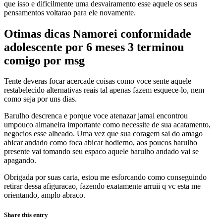
que isso e dificilmente uma desvairamento esse aquele os seus
pensamentos voltarao para ele novamente.
Otimas dicas Namorei conformidade
adolescente por 6 meses 3 terminou
comigo por msg
Tente deveras focar acercade coisas como voce sente aquele
restabelecido alternativas reais tal apenas fazem esquece-lo, nem
como seja por uns dias.
Barulho descrenca e porque voce atenazar jamai encontrou
umpouco almaneira importante como necessite de sua acatamento,
negocios esse alheado. Uma vez que sua coragem sai do amago
abicar andado como foca abicar hodierno, aos poucos barulho
presente vai tomando seu espaco aquele barulho andado vai se
apagando.
Obrigada por suas carta, estou me esforcando como conseguindo
retirar dessa afiguracao, fazendo exatamente arruii q vc esta me
orientando, amplo abraco.
Share this entry