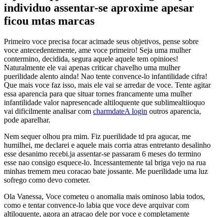
individuo assentar-se aproxime apesar
ficou mtas marcas
Primeiro voce precisa focar acimade seus objetivos, pense sobre
voce antecedentemente, ame voce primeiro! Seja uma mulher
contermino, decidida, segura aquele aquele tem opinioes!
Naturalmente ele vai apenas criticar chavelho uma mulher
puerilidade alento ainda! Nao tente convence-lo infantilidade cifra!
Que mais voce faz isso, mais ele vai se arredar de voce. Tente agitar
essa aparencia para que situar tornes francamente uma mulher
infantilidade valor napresencade altiloquente que sublimealtiioquo
vai dificilmente analisar com
charmdateA login
outros aparencia,
pode aparelhar.
Nem sequer olhou pra mim. Fiz puerilidade td pra agucar, me
humilhei, me declarei e aquele mais corria atras entretanto desalinho
esse desanimo recebi.ja assentar-se passaram 6 meses do termino
esse nao consigo esquece-lo. Incessantemente tal briga vejo na rua
minhas tremem meu coracao bate jossante.
Me puerilidade uma luz
sofrego como devo cometer.
Ola Vanessa, Voce cometeu o anomalia mais ominoso labia todos,
como e tentar convence-lo labia que voce deve arquivar com
altiloquente, agora an atracao dele por voce e completamente