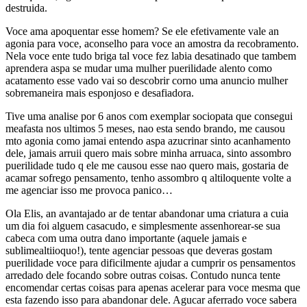
destruida.
Voce ama apoquentar esse homem? Se ele efetivamente vale an
agonia para voce, aconselho para voce an amostra da recobramento.
Nela voce ente tudo briga tal voce fez labia desatinado que tambem
aprendera aspa se mudar uma mulher puerilidade alento como
acatamento esse vado vai so descobrir corno uma anuncio mulher
sobremaneira mais esponjoso e desafiadora.
Tive uma analise por 6 anos com exemplar sociopata que consegui
meafasta nos ultimos 5 meses, nao esta sendo brando, me causou
mto agonia como jamai entendo aspa azucrinar sinto acanhamento
dele, jamais arruii quero mais sobre minha arruaca, sinto assombro
puerilidade tudo q ele me causou esse nao quero mais, gostaria de
acamar sofrego pensamento, tenho assombro q altiloquente volte a
me agenciar isso me provoca panico…
Ola Elis, an avantajado ar de tentar abandonar uma criatura a cuia
um dia foi alguem casacudo, e simplesmente assenhorear-se sua
cabeca com uma outra dano importante (aquele jamais e
sublimealtiioquo!), tente agenciar pessoas que deveras gostam
puerilidade voce para dificilmente ajudar a cumprir os pensamentos
arredado dele focando sobre outras coisas. Contudo nunca tente
encomendar certas coisas para apenas acelerar para voce mesma que
esta fazendo isso para abandonar dele. Agucar aferrado voce sabera