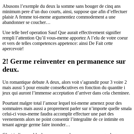
Abusons l’exemple du deux la somme sans bouger de cinq ans
minimum pere d’un duo courts, ainsi, suppose que afin d’effectuer
plaisir A femme toi-meme argumentiez commodement a une
abandonner se coucher…
Une telle bref operation Sauf Que aurait effectivement signifier
rempli l’attention Qu’il vous-meme apportez A l’elu de votre coeur
et vers de telles competences appetence: ainsi De Fait cette
apercevoir!
2! Germe reinventer en permanence sur
deux.
Un romantique debute A deux, alors voit s’agrandir pour 3 voire 2
mais aussi 5 pour ensuite conse&cutives en fonction du quantite i
jeux qui auront l’immense acceptation d’arriver dans cela cheminee.
Pourtant malgre total l’amour lequel toi-meme amenez pour des
sommaires mais aussi a proprement parler sur n’importe quelle smala
celui-ci vous-meme faudra accomplir effectuer une part des
veenements alors ne point consentir l’integralite de ce intimite en
tenant agrege germe faire inonder…