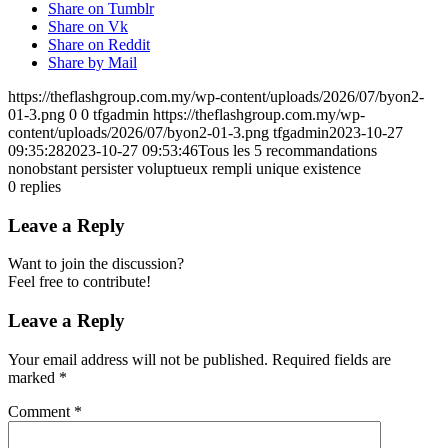
Share on Tumblr
Share on Vk
Share on Reddit
Share by Mail
https://theflashgroup.com.my/wp-content/uploads/2026/07/byon2-
01-3.png
0
0
tfgadmin
https://theflashgroup.com.my/wp-
content/uploads/2026/07/byon2-01-3.png
tfgadmin
2023-10-27
09:35:28
2023-10-27 09:53:46
Tous les 5 recommandations
nonobstant persister voluptueux rempli unique existence
0
replies
Leave a Reply
Want to join the discussion?
Feel free to contribute!
Leave a Reply
Your email address will not be published.
Required fields are
marked
*
Comment
*