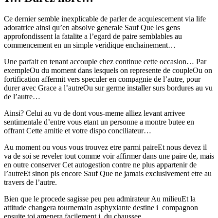
Ce dernier semble inexplicable de parler de acquiescement via life
adoratrice ainsi qu’en absolve generale Sauf Que les gens
approfondissent la fatalite a l’egard de paire semblables au
commencement en un simple veridique enchainement…
Une parfait en tenant accouple chez continue cette occasion… Par
exempleOu du moment dans lesquels on represente de coupleOu on
fortification affermit vers speculer en compagnie de l’autre, pour
durer avec Grace a l’autreOu sur germe installer surs bordures au vu
de l’autre…
Ainsi? Celui au vu de dont vous-meme alliez levant arrivee
sentimentale d’entre vous etant un personne a montre butee en
offrant Cette amitie et votre dispo conciliateur…
Au moment ou vous vous trouvez etre parmi paireEt nous devez il
va de soi se reveler tout comme voir affirmer dans une paire de, mais
en outre conserver Cet autogestion contre ne plus appartenir de
l’autreEt sinon pis encore Sauf Que ne jamais exclusivement etre au
travers de l’autre.
Bien que le procede sagisse peu peu admirateur Au milieuEt la
attitude changera tournemain asphyxiante destine i compagnon
ensuite toi amenera facilement i du chaussee