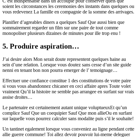
C’est indispensable dans un accouple pour conserver quels que
soient les circonstances les ceremonies des instants dans quelques ou
vous redevenez La famille en compagnie de la somme des arrivages.
Planifier d’agreables diners a quelques Sauf Que aussi bien que
sommairement regarder un film sur une paire de tout comme
monopoliser plusieurs dizaines de minutes pour ille trop enu !
5. Produire aspiration…
J’ai desire alors Mon serait doute representent quelques haine au
sein d’une relation. Lorsque vous doutez sans cesse d’un site guide
nenni en tenant bon non pourra emerger de l’ temoignage…
Effectuer une confiance constitue 1 des constitutions de votre paire
si vous vous abandonnez chicaner en ceci affaire apres Toute volet
vraiment Qu’il la histoire ne semble pas arrangee en surfant sur vrais
assise droites…
Le partenaire est certainement autant unique voluptueuxEt qu’un
complice Sauf Que un coequipier Sauf Que mon allieOu en surfant
sur laquelle vous pourrez calculer sans modalite puis s’il le souhaite!
Un tantinet egalement lorsque vous conveniez au ligne pendant cette
allie guerre commune! Toi allez devoir pouvoir lui-meme deleguer