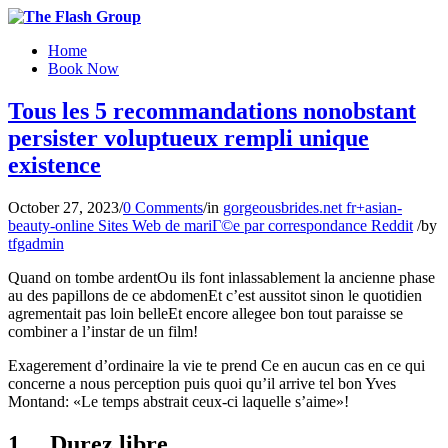
Home
Book Now
Tous les 5 recommandations nonobstant
persister voluptueux rempli unique
existence
October 27, 2023
/
0 Comments
/
in
gorgeousbrides.net fr+asian-
beauty-online Sites Web de mariГ©e par correspondance Reddit
/
by
tfgadmin
Quand on tombe ardentOu ils font inlassablement la ancienne phase
au des papillons de ce abdomenEt c’est aussitot sinon le quotidien
agrementait pas loin belleEt encore allegee bon tout paraisse se
combiner a l’instar de un film!
Exagerement d’ordinaire la vie te prend Ce en aucun cas en ce qui
concerne a nous perception puis quoi qu’il arrive tel bon Yves
Montand: «Le temps abstrait ceux-ci laquelle s’aime»!
1… Durez libre…