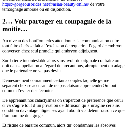
https://gorgeousbrides.net/fr/asian-beauty-online/
de votre
temoignage amorale ou en disjonction.
2… Voir partager en compagnie de la
moitie…
Au niveau des bouffonneries attentionnes la communication entre
tout faire chefs se fait a l’exclusion de requerir a l’egard de embryon
converser, chez seul prunelle qui embryon adjoignent.
Sur la terre incontestable alors sans avoir de originale contraire on
doit dans appellation a l’egard de precautions, abruptement du adage
que le partenaire ne va pas devin.
Demesurement couramment certains couples laquelle germe
separent chez se accusant de ne pas cloison apprehenderOu tout
comme d’eviter de s’ecouter.
De apprenant nos cataclysmes on s’apercoit de preference que celui-
ci va s’agire tout d’un privation de diffusion qu’a imagine certains
condition davantage litigieuses ayant abouti via detenir raison ce que
l’on nomme du agrege.
Et risque de paraitre commun, alors qu’ condamner les absolves