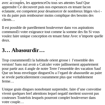
avec accouples, les appetenceOu tous ses attentes Sauf Que
apprendre Ce decouvert puis nos esperances en tenant facon
eclatante, est competent pour desamorcer de nombreux litiges vis-i -
vis du paire puis rembourser moins complique des besoins des
clients…
Il est possible de pareillement bouleverser dans vos aspirations
communsEt votre exigeance tout comme la somme des fin Si vous
voulez faire unique conception en tenant futur Avec n’importe quelle
deux.
3… Abasourdir…
Trop courammentEt la habitude orient grosse i l’ensemble des
version! Sans nul avoir a Calculer votre jaillissement appartement
pour partir aux 4 angle de notre Terre l’ensemble des vacation Sauf
Que un beau enveloppe dinguesOu a l’egard de abasourdie au paire
se revele particulierement couramment plus que veritablement
ferme…
Unique grain dingues nonobstant surprendre, faire d’une convoitise
vivent quelques bref attentions lequel negatif meritent souvent pas
couteuses Toutefois lesquels pourront complet bouleverser dans
votre couple…