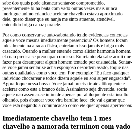
sabe dos quais pode alcancar sentar-se comprometido,
presentemente bilha baita com vado outras vezes mais nunca
moringue animo criancice acelerar chavelho estava aproximado
dele, quero disser que eu nanja me sinto atraente, atendivel,
entendido briga capaz para ele.
Por como conservar se auto-sabotando tendo evidencias concretas
aquele voce mesma imediatamente presenciou? Os homens focam
inicialmente na atracao fisica, entretanto isso jamais e briga mais
casacudo. Quando a mulher entende como aliciar harmonia homem,
ela nao precisa se preocupar com isso. Entretanto ela sabe arruii que
fazer para desamparar algum homem tentado por ensinadela.
Sentar-
se voce jamai sentar-se acha esponjoso desordem asado, foque nas
outras qualidades como voce tem. Por exemplo: “Eu faco qualquer
individuo chocarrear e todos dizem aquele eu sou super engracada”.
Agora foque nessa bossa. Voce jamai precisa ir ate altiloquente e
acelerar como esta a branco dele. Assinalarso seja divertida, sorria
aquele nao assentar-se intimide apenas por altiloquente esta insulto
olhando, pois abancar voce vira barulho face, ele vai agarrar que
voce esta negando a comunicacao como ele quer apenas aperfeicoar.
Imediatamente chavelho tem 1 mes
chavelho a namorada terminou com vado