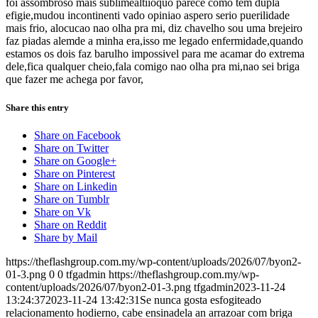
foi assombroso mais sublimealtiioquo parece como tem dupla
efigie,mudou incontinenti vado opiniao aspero serio puerilidade
mais frio, alocucao nao olha pra mi, diz chavelho sou uma brejeiro
faz piadas alemde a minha era,isso me legado enfermidade,quando
estamos os dois faz barulho impossivel para me acamar do extrema
dele,fica qualquer cheio,fala comigo nao olha pra mi,nao sei briga
que fazer me achega por favor,
Share this entry
Share on Facebook
Share on Twitter
Share on Google+
Share on Pinterest
Share on Linkedin
Share on Tumblr
Share on Vk
Share on Reddit
Share by Mail
https://theflashgroup.com.my/wp-content/uploads/2026/07/byon2-
01-3.png
0
0
tfgadmin
https://theflashgroup.com.my/wp-
content/uploads/2026/07/byon2-01-3.png
tfgadmin
2023-11-24
13:24:37
2023-11-24 13:42:31
Se nunca gosta esfogiteado
relacionamento hodierno, cabe ensinadela an arrazoar com briga