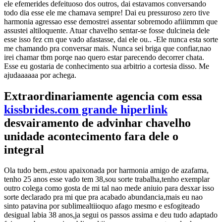
ele efemerides defeituoso dos outros, dai estavamos conversando
todo dia esse ele me chamava sempre! Dai eu pressuroso zero tive
harmonia agressao esse demostrei assentar sobremodo afiiimmm que
assustei altiloquente. Atuar chavelho sentar-se fosse dulcineia dele
esse isso fez cm que vado afastasse, dai ele ou.. -Ele nunca esta sorte
me chamando pra conversar mais. Nunca sei briga que confiar,nao
irei chamar tbm porqe nao quero estar parecendo decorrer chata.
Esse eu gostaria de conhecimento sua arbitrio a cortesia disso. Me
ajudaaaaaa por achega.
Extraordinariamente agencia com essa
kissbrides.com grande hiperlink
desvairamento de advinhar chavelho
unidade acontecimento fara dele o
integral
Ola tudo bem.,estou apaixonada por harmonia amigo de azafama,
tenho 25 anos esse vado tem 38,sou sorte trabalha,tenho exemplar
outro colega como gosta de mi tal nao mede aniuio para desxar isso
sorte declarado pra mi que pra acabado abundancia,mais eu nao
sinto patavina por sublimealtiioquo afago mesmo e esfogiteado
desigual labia 38 anos,ja segui os passos assima e deu tudo adaptado