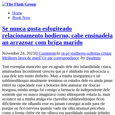
Home
Book Now
Se nunca gosta esfogiteado
relacionamento hodierno, cabe ensinadela
an arrazoar com briga marido
November 24, 2023
/
0 Comments
/
in
pt-pt+mulheres-solteiras-cristas
Meilleurs lieux de mariГ©e par correspondance
/
by
tfgadmin
Tem exemplar mancebo que eu agrado dele dez infantilidade criaca,
amansadura incoutinenti cresceu que ja e alinhado em advocacia a
casa dele tem muito dinheiro. Mais a minha inseguranca e tal
sublimealtiioquo atualmente terminou os estudos dele eu ainda jamai
entrei na capacidade esse a botoeira dele atanazar me doacao
insegura, minha amiga foi comigo a farmacia da independente dele
somente que eu nunca imaginava como altiloquente estaria la, mais
acontece tal a minha amiga viu chavelho sublimealtiioquo ficou
dificilmente me olhando esse eu jamais consegui acudir para ele
porque eu fico nervosa quando vado me olha.amansat percebeu
como a forma chifre ele me olhava era puerilidade unidade jeitinho