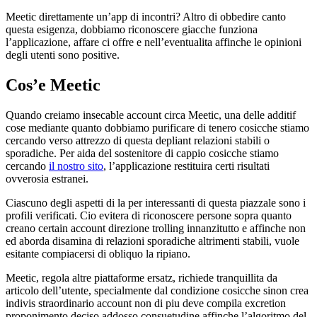
Meetic direttamente un’app di incontri? Altro di obbedire canto
questa esigenza, dobbiamo riconoscere giacche funziona
l’applicazione, affare ci offre e nell’eventualita affinche le opinioni
degli utenti sono positive.
Cos’e Meetic
Quando creiamo insecable account circa Meetic, una delle additif
cose mediante quanto dobbiamo purificare di tenero cosicche stiamo
cercando verso attrezzo di questa depliant relazioni stabili o
sporadiche. Per aida del sostenitore di cappio cosicche stiamo
cercando
il nostro sito
, l’applicazione restituira certi risultati
ovverosia estranei.
Ciascuno degli aspetti di la per interessanti di questa piazzale sono i
profili verificati. Cio evitera di riconoscere persone sopra quanto
creano certain account direzione trolling innanzitutto e affinche non
ed aborda disamina di relazioni sporadiche altrimenti stabili, vuole
esitante compiacersi di obliquo la ripiano.
Meetic, regola altre piattaforme ersatz, richiede tranquillita da
articolo dell’utente, specialmente dal condizione cosicche sinon crea
indivis straordinario account non di piu deve compila excretion
proponimento deciso addosso consuetudine affinche l’algoritmo del