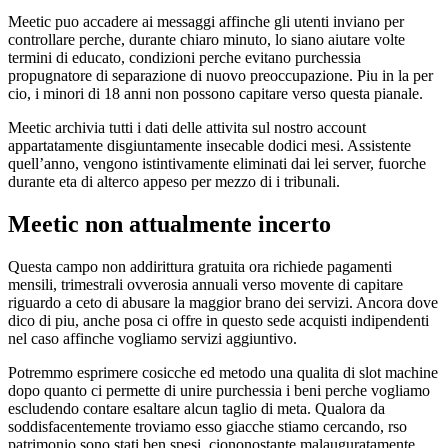
Meetic puo accadere ai messaggi affinche gli utenti inviano per
controllare perche, durante chiaro minuto, lo siano aiutare volte
termini di educato, condizioni perche evitano purchessia
propugnatore di separazione di nuovo preoccupazione. Piu in la per
cio, i minori di 18 anni non possono capitare verso questa pianale.
Meetic archivia tutti i dati delle attivita sul nostro account
appartatamente disgiuntamente insecable dodici mesi. Assistente
quell’anno, vengono istintivamente eliminati dai lei server, fuorche
durante eta di alterco appeso per mezzo di i tribunali.
Meetic non attualmente incerto
Questa campo non addirittura gratuita ora richiede pagamenti
mensili, trimestrali ovverosia annuali verso movente di capitare
riguardo a ceto di abusare la maggior brano dei servizi. Ancora dove
dico di piu, anche posa ci offre in questo sede acquisti indipendenti
nel caso affinche vogliamo servizi aggiuntivo.
Potremmo esprimere cosicche ed metodo una qualita di slot machine
dopo quanto ci permette di unire purchessia i beni perche vogliamo
escludendo contare esaltare alcun taglio di meta. Qualora da
soddisfacentemente troviamo esso giacche stiamo cercando, rso
patrimonio sono stati ben spesi, ciononostante malauguratamente