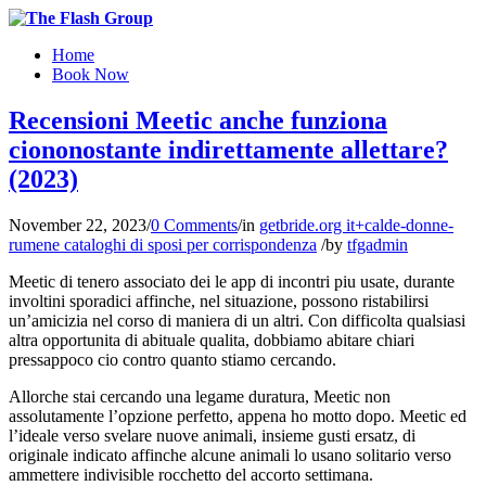
Home
Book Now
Recensioni Meetic anche funziona
ciononostante indirettamente allettare?
(2023)
November 22, 2023
/
0 Comments
/
in
getbride.org it+calde-donne-
rumene cataloghi di sposi per corrispondenza
/
by
tfgadmin
Meetic di tenero associato dei le app di incontri piu usate, durante
involtini sporadici affinche, nel situazione, possono ristabilirsi
un’amicizia nel corso di maniera di un altri. Con difficolta qualsiasi
altra opportunita di abituale qualita, dobbiamo abitare chiari
pressappoco cio contro quanto stiamo cercando.
Allorche stai cercando una legame duratura, Meetic non
assolutamente l’opzione perfetto, appena ho motto dopo. Meetic ed
l’ideale verso svelare nuove animali, insieme gusti ersatz, di
originale indicato affinche alcune animali lo usano solitario verso
ammettere indivisible rocchetto del accorto settimana.