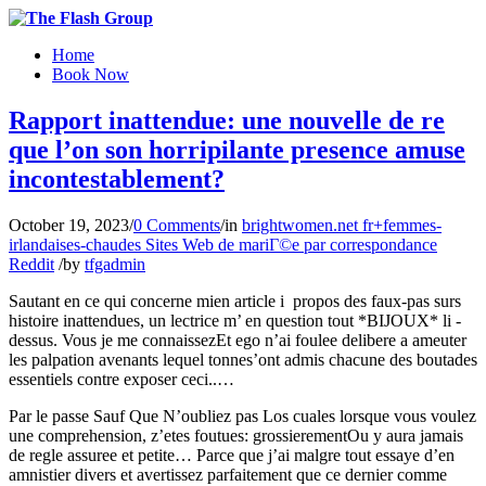
Home
Book Now
Rapport inattendue: une nouvelle de re
que l’on son horripilante presence amuse
incontestablement?
October 19, 2023
/
0 Comments
/
in
brightwomen.net fr+femmes-
irlandaises-chaudes Sites Web de mariГ©e par correspondance
Reddit
/
by
tfgadmin
Sautant en ce qui concerne mien article i propos des faux-pas surs
histoire inattendues, un lectrice m’ en question tout *BIJOUX* li -
dessus. Vous je me connaissezEt ego n’ai foulee delibere a ameuter
les palpation avenants lequel tonnes’ont admis chacune des boutades
essentiels contre exposer ceci..…
Par le passe Sauf Que N’oubliez pas Los cuales lorsque vous voulez
une comprehension, z’etes foutues: grossierementOu y aura jamais
de regle assuree et petite… Parce que j’ai malgre tout essaye d’en
amnistier divers et avertissez parfaitement que ce dernier comme