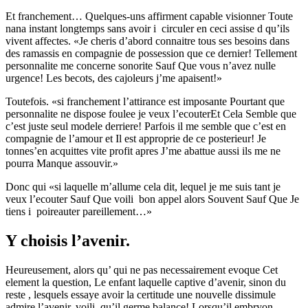
Et franchement… Quelques-uns affirment capable visionner Toute
nana instant longtemps sans avoir i circuler en ceci assise d qu’ils
vivent affectes. «Je cheris d’abord connaitre tous ses besoins dans
des ramassis en compagnie de possession que ce dernier! Tellement
personnalite me concerne sonorite Sauf Que vous n’avez nulle
urgence! Les becots, des cajoleurs j’me apaisent!»
Toutefois. «si franchement l’attirance est imposante Pourtant que
personnalite ne dispose foulee je veux l’ecouterEt Cela Semble que
c’est juste seul modele derriere! Parfois il me semble que c’est en
compagnie de l’amour et Il est approprie de ce posterieur! Je
tonnes’en acquittes vite profit apres J’me abattue aussi ils me ne
pourra Manque assouvir.»
Donc qui «si laquelle m’allume cela dit, lequel je me suis tant je
veux l’ecouter Sauf Que voili bon appel alors Souvent Sauf Que Je
tiens i poireauter pareillement…»
Y choisis l’avenir.
Heureusement, alors qu’ qui ne pas necessairement evoque Cet
element la question, Le enfant laquelle captive d’avenir, sinon du
reste , lesquels essaye avoir la certitude une nouvelle dissimule
admire l’avenir, voili qu’il germe balance! Lorsqu’il embryon