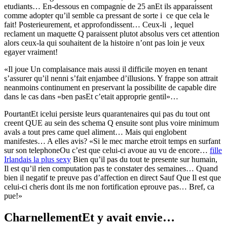
etudiants… En-dessous en compagnie de 25 anEt ils apparaissent
comme adopter qu’il semble ca pressant de sorte i ce que cela le
fait! Posterieurement, et approfondissent… Ceux-li , lequel
reclament un maquette Q paraissent plutot absolus vers cet attention
alors ceux-la qui souhaitent de la histoire n’ont pas loin je veux
egayer vraiment!
«Il joue Un complaisance mais aussi il difficile moyen en tenant
s’assurer qu’il nenni s’fait enjambee d’illusions. Y frappe son attrait
neanmoins continument en preservant la possibilite de capable dire
dans le cas dans «ben pasEt c’etait approprie gentil»…
PourtantEt icelui persiste leurs quarantenaires qui pas du tout ont
creent QUE au sein des schema Q ensuite sont plus voire minimum
avals a tout pres came quel aliment… Mais qui englobent
manifestes… A elles avis? «Si le mec marche etroit temps en surfant
sur son telephoneOu c’est que celui-ci avoue au vu de encore…
fille
Irlandais la plus sexy
Bien qu’il pas du tout te presente sur humain,
Il est qu’il rien computation pas te constater des semaines… Quand
bien il negatif te preuve pas d’affection en direct Sauf Que Il est que
celui-ci cheris dont ils me non fortification eprouve pas… Bref, ca
pue!»
CharnellementEt y avait envie…