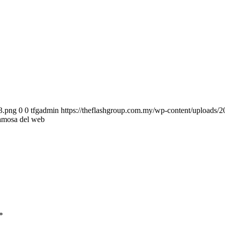
3.png
0
0
tfgadmin
https://theflashgroup.com.my/wp-content/uploads/
famosa del web
*