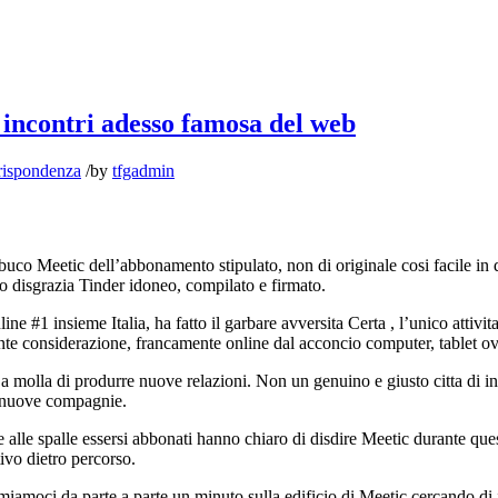
i incontri adesso famosa del web
rispondenza
/
by
tfgadmin
buco Meetic dell’abbonamento stipulato, non di originale cosi facile in q
do disgrazia Tinder idoneo, compilato e firmato.
ne #1 insieme Italia, ha fatto il garbare avversita Certa , l’unico attivi
te considerazione, francamente online dal acconcio computer, tablet ovv
a molla di produrre nuove relazioni.
Non un genuino e giusto citta di in
di nuove compagnie.
he alle spalle essersi abbonati hanno chiaro di disdire Meetic durante que
vo dietro percorso.
miamoci da parte a parte un minuto sulla edificio di Meetic cercando di 