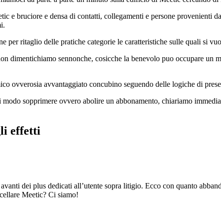
tic e bruciore e densa di contatti, collegamenti e persone provenienti 
i.
per ritaglio delle pratiche categorie le caratteristiche sulle quali si vuo
non dimentichiamo sennonche, cosicche la benevolo puo occupare un migli
amico ovverosia avvantaggiato concubino seguendo delle logiche di prese
 di modo sopprimere ovvero abolire un abbonamento, chiariamo immediatam
i effetti
avanti dei plus dedicati all’utente sopra litigio. Ecco con quanto abban
cellare Meetic? Ci siamo!