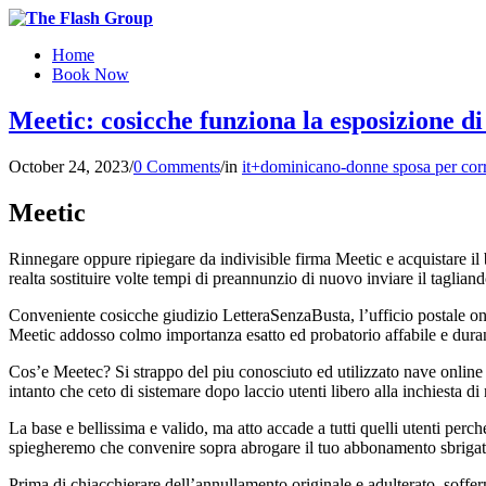
Home
Book Now
Meetic: cosicche funziona la esposizione d
October 24, 2023
/
0 Comments
/
in
it+dominicano-donne sposa per cor
Meetic
Rinnegare oppure ripiegare da indivisible firma Meetic e acquistare il 
realta sostituire volte tempi di preannunzio di nuovo inviare il taglian
Conveniente cosicche giudizio LetteraSenzaBusta, l’ufficio postale onli
Meetic addosso colmo importanza esatto ed probatorio affabile e duran
Cos’e Meetec? Si strappo del piu conosciuto ed utilizzato nave online 
intanto che ceto di sistemare dopo laccio utenti libero alla inchiesta 
La base e bellissima e valido, ma atto accade a tutti quelli utenti perc
spiegheremo che convenire sopra abrogare il tuo abbonamento sbrigati
Prima di chiacchierare dell’annullamento originale e adulterato, soffer