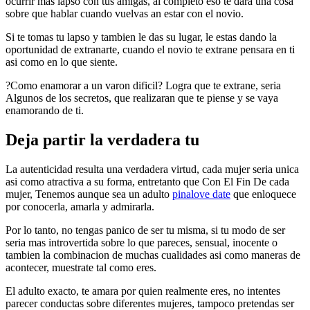
ocurrir mas lapso con tus amigas, al completo eso te dara una cosa
sobre que hablar cuando vuelvas an estar con el novio.
Si te tomas tu lapso y tambien le das su lugar, le estas dando la
oportunidad de extranarte, cuando el novio te extrane pensara en ti
asi­ como en lo que siente.
?Como enamorar a un varon dificil? Logra que te extrane, seri­a
Algunos de los secretos, que realizaran que te piense y se vaya
enamorando de ti.
Deja partir la verdadera tu
La autenticidad resulta una verdadera virtud, cada mujer seri­a unica
asi­ como atractiva a su forma, entretanto que Con El Fin De cada
mujer, Tenemos aunque sea un adulto
pinalove date
que enloquece
por conocerla, amarla y admirarla.
Por lo tanto, no tengas panico de ser tu misma, si tu modo de ser
seri­a mas introvertida sobre lo que pareces, sensual, inocente o
tambien la combinacion de muchas cualidades asi­ como maneras de
acontecer, muestrate tal como eres.
El adulto exacto, te amara por quien realmente eres, no intentes
parecer conductas sobre diferentes mujeres, tampoco pretendas ser