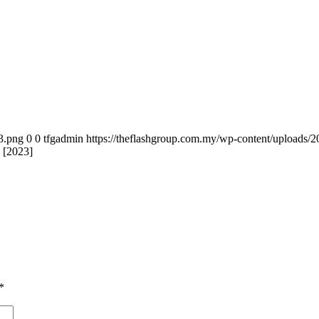
3.png
0
0
tfgadmin
https://theflashgroup.com.my/wp-content/uploads/
 [2023]
*