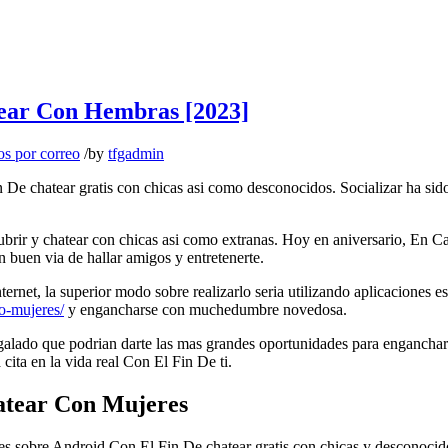
tear Con Hembras [2023]
os por correo
/
by
tfgadmin
De chatear gratis con chicas asi­ como desconocidos. Socializar ha sido
rir y chatear con chicas asi­ como extranas. Hoy en aniversario, En C
 buen vi­a de hallar amigos y entretenerte.
rnet, la superior modo sobre realizarlo seri­a utilizando aplicaciones e
zo-mujeres/
y engancharse con muchedumbre novedosa.
galado que podri­an darte las mas grandes oportunidades para enganchar
 cita en la vida real Con El Fin De ti.
hatear Con Mujeres
ones sobre Android Con El Fin De chatear gratis con chicas y desconocid