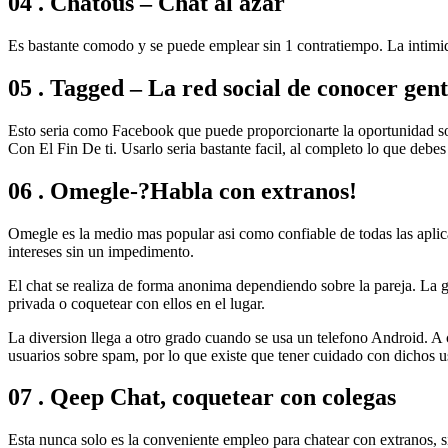
04 . Chatous – Chat al azar
Es bastante comodo y se puede emplear sin 1 contratiempo. La intimid
05 . Tagged – La red social de conocer gen
Esto seri­a como Facebook que puede proporcionarte la oportunidad sob
Con El Fin De ti. Usarlo seri­a bastante facil, al completo lo que debes
06 . Omegle-?Habla con extranos!
Omegle es la medio mas popular asi­ como confiable de todas las apl
intereses sin un impedimento.
El chat se realiza de forma anonima dependiendo sobre la pareja. La 
privada o coquetear con ellos en el lugar.
La diversion llega a otro grado cuando se usa un telefono Android. A 
usuarios sobre spam, por lo que existe que tener cuidado con dichos us
07 . Qeep Chat, coquetear con colegas
Esta nunca solo es la conveniente empleo para chatear con extranos, 