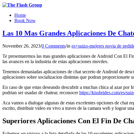
Home
Book Now
Las 10 Mas Grandes Aplicaciones De Cha
November 26, 2023
/
0 Comments
/
in
es+suizo-mujeres novia de pedid
Te presentaremos las mas grandes aplicaciones de Android Con El Fin 
las avances en la industria de estas aplicaciones moviles.
Tenemos demasiadas aplicaciones de chat secreto de Android de descub
aplicaciones sobre socializacion distintas que podran proporcionarte un
En caso de que estas deseando descubrir a muchas chica al azar por Inte
podri­an ser usadas de chatear, reconocer
https://kissbrides.com/es/sui
Aca vamos a dialogar algunas de estas excelentes opciones de chat re
escrito, distribuir video en vivo a traves de la camara web y lograr una
Superiores Aplicaciones Con El Fin De C
Echemos un vistazo a la lista detallada de las 10 excelentes aplicaci