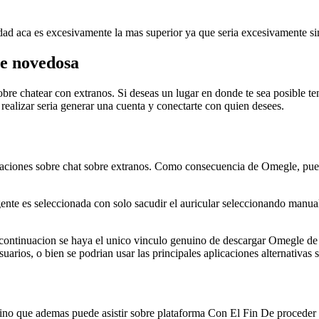
ad aca es excesivamente la mas superior ya que seri­a excesivamente s
te novedosa
re chatear con extranos. Si deseas un lugar en donde te sea posible tene
 realizar seri­a generar una cuenta y conectarte con quien desees.
icaciones sobre chat sobre extranos. Como consecuencia de Omegle, pued
gente es seleccionada con solo sacudir el auricular seleccionando manu
continuacion se haya el unico vinculo genuino de descargar Omegle de e
uarios, o bien se podri­an usar las principales aplicaciones alternativa
sino que ademas puede asistir sobre plataforma Con El Fin De proceder