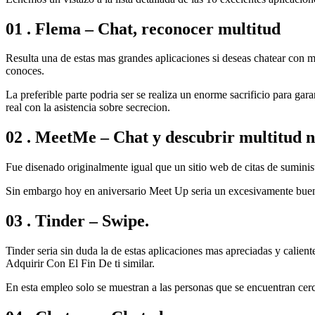
01 . Flema – Chat, reconocer multitud
Resulta una de estas mas grandes aplicaciones si deseas chatear con
conoces.
La preferible parte podri­a ser se realiza un enorme sacrificio para gar
real con la asistencia sobre secrecion.
02 . MeetMe – Chat y descubrir multitud 
Fue disenado originalmente igual que un sitio web de citas de suminist
Sin embargo hoy en aniversario Meet Up seri­a un excesivamente buen 
03 . Tinder – Swipe.
Tinder seri­a sin duda la de estas aplicaciones mas apreciadas y calient
Adquirir Con El Fin De ti similar.
En esta empleo solo se muestran a las personas que se encuentran cerc