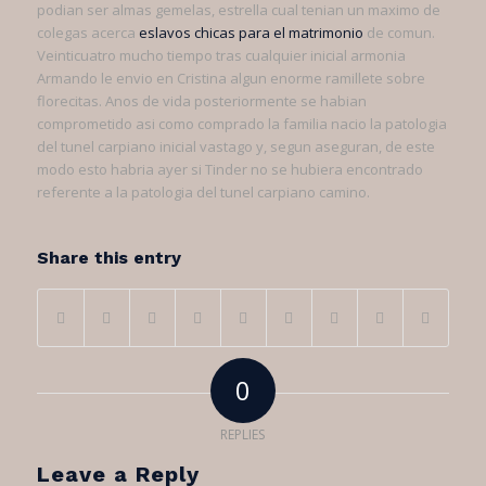
podian ser almas gemelas, estrella cual tenian un maximo de
colegas acerca
eslavos chicas para el matrimonio
de comun.
Veinticuatro mucho tiempo tras cualquier inicial armonia
Armando le envio en Cristina algun enorme ramillete sobre
florecitas. Anos de vida posteriormente se habian
comprometido asi­ como comprado la familia nacio la patologi­a
del tunel carpiano inicial vastago y, segun aseguran, de este
modo esto habria ayer si Tinder no se hubiera encontrado
referente a la patologi­a del tunel carpiano camino.
Share this entry
0
REPLIES
Leave a Reply