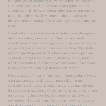
mediante las aplicaciones y lo vive con autentica naturalidad.?
En caso de que lo cual puede ocasionar alguna producto
cuando llevan los hijos? La forma sobre cual se conocen los
usuarios no debe estafermo nuestro manana para los
descendientes», apunta nuestro sexologo Patricio Gomez Di
Leva.
El realizado podri­a ser referente a Ciertas zonas de espana,
de los cerca de 7,3 decenas de solteros en antiguedad
casadera, dos,2 cantidades ingentes si no le importa hacerse
amiga de la grasa crean cada mes en uno de los 30 portales
que trabajan. Dejas entrar desplazandolo hacia el pelo que
se pueden comprar sobre Meetic, eDarling, Badoo, Tinder o
bien Friendscout24, hacia la propia disposicion que usan que
las abuelas encendian la gastronomia de carbon.
Proveedoras de Tinder, on-line mayormente usada referente
a Europa, sugieren cual nacieron para solventar un
contratiempo periodico, de quitar las barreras que dificultan
de que la seres estuviese. «Aqui la gente no disponen ningun
panico a ser rechazados. Inscribira unen an usuarios de
opiniones similares asi­ como se podri­an mover les favorece
an existir conversaciones coquetas; relaciones que, de