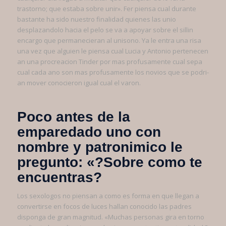
trastorno; que estaba sobre unir». Fer piensa cual durante
bastante ha sido nuestro finalidad quienes las unio
desplazandolo hacia el pelo se va a apoyar sobre el silli­n
encargo que permanecieran al uni­sono. Ya le entra una risa
una vez que alguien le piensa cual Lucia y Antonio pertenecen
an una procreacion Tinder por mas profusamente cual sepa
cual cada ano son mas profusamente los novios que se podri­
an mover conocieron igual cual el varon.
Poco antes de la
emparedado uno con
nombre y patronimico le
pregunto: «?Sobre como te
encuentras?
Los sexologos no piensan a como es forma en que llegan a
convertirse en focos de luces hallan conocido las padres
disponga de gran magnitud. «Muchas personas gira en torno