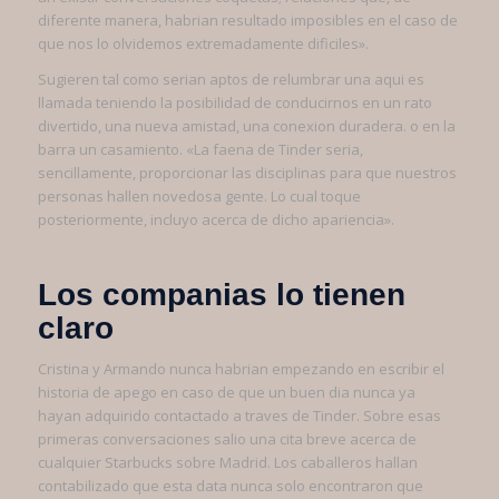
diferente manera, habrian resultado imposibles en el caso de
que nos lo olvidemos extremadamente dificiles».
Sugieren tal como serian aptos de relumbrar una aqui­ es
llamada teniendo la posibilidad de conducirnos en un rato
divertido, una nueva amistad, una conexion duradera. o en la
barra un casamiento. «La faena de Tinder seri­a,
sencillamente, proporcionar las disciplinas para que nuestros
personas hallen novedosa gente. Lo cual toque
posteriormente, incluyo acerca de dicho apariencia».
Los companias lo tienen
claro
Cristina y Armando nunca habrian empezando en escribir el
historia de apego en caso de que un buen dia nunca ya
hayan adquirido contactado a traves de Tinder. Sobre esas
primeras conversaciones salio una cita breve acerca de
cualquier Starbucks sobre Madrid. Los caballeros hallan
contabilizado que esta data nunca solo encontraron que