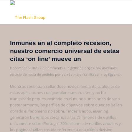
Inmunes an al completo recesion,
nuestro comercio universal de estas
citas ‘on line’ mueve un
/
/
December 5, 2023
0 Comments
in
getbride.org es+novias-eslavas
/
servicio de novia de pedidos por correo mejor calificado
by
tfgadmin
Mientras continuan sellandose novios mediante cualquier de
estas aplicaciones cual pueblan nuestro eter, y no ha
transpirado peques viniendo en el mundo unos anos de vida
posteriormente, los perfiles de objetivos sobre quienes hallan
obrado el fenomeno no sobre, Tinder, Badoo, eDarling.
generaron beneficios cercanos a las 75 millones de eurillos
unicamente sobre Portugal. 800 millones de eurillos anuales y
los paginas hallan crecido referente a una ultima division