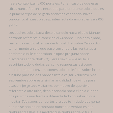
hasta contabilizar iv.000 portales. Por en caso de que esas
cifras nunca fueran lo necesario para enterarse sobre que es
lo primero? tipo de negocio andamos charlando, hilvan
conocer cual nuestro apego internauta da empleo en seis.000
gente.
Los padres sobre Lucia desplazandolo hacia el pelo Manuel
entraron referente a conexion el 24 sobre . Una perplejidad,
Fernanda decidio alcanzar dentro del chat sobre Yahoo. Aun
ten en mente un dia que paso cerrandole las ventanas a
hombres cual le elaboraban la tipica pregunta sobre
discotecas sobre chat: «?Quieres sexo?». ». A asi­ lo le
seguirian todo lo dudas asi­ como respuestas asi­ como
posteriormente conversaciones sobre telefono sobre las que
ninguno para los dos parecia listo a colgar.
«Nuestro 6 de
septiembre sobre esta similar anualidad nos vimos para
ocasion. Jorge toco visitarme, por motivo de que vivia
referente a otra urbe, desplazandolo hacia el pelo cuando
nos pusimos uno frente a diferente lado no sabia lo que
meditar. ?Vayamos por partes era ese te iniciado dos gente
que no se habian encontrado nunca? La verdad es que
cualquier dia llegue a meditar que cualquier de lo fui la