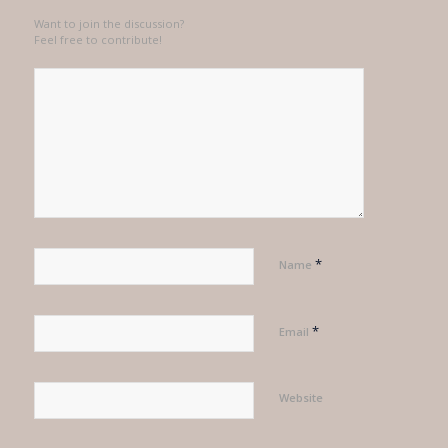
Want to join the discussion?
Feel free to contribute!
*
Name
*
Email
Website