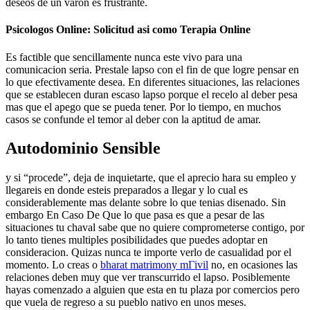
deseos de un varon es frustrante.
Psicologos Online: Solicitud asi­ como Terapia Online
Es factible que sencillamente nunca este vivo para una
comunicacion seria. Prestale lapso con el fin de que logre pensar en
lo que efectivamente desea. En diferentes situaciones, las relaciones
que se establecen duran escaso lapso porque el recelo al deber pesa
mas que el apego que se pueda tener. Por lo tiempo, en muchos
casos se confunde el temor al deber con la aptitud de amar.
Autodominio Sensible
y si “procede”, deja de inquietarte, que el aprecio hara su empleo y
llegareis en donde esteis preparados a llegar y lo cual es
considerablemente mas delante sobre lo que tenias disenado. Sin
embargo En Caso De Que lo que pasa es que a pesar de las
situaciones tu chaval sabe que no quiere comprometerse contigo, por
lo tanto tienes multiples posibilidades que puedes adoptar en
consideracion. Quizas nunca te importe verlo de casualidad por el
momento. Lo creas o
bharat matrimony mГіvil
no, en ocasiones las
relaciones deben muy que ver transcurrido el lapso. Posiblemente
hayas comenzado a alguien que esta en tu plaza por comercios pero
que vuela de regreso a su pueblo nativo en unos meses.