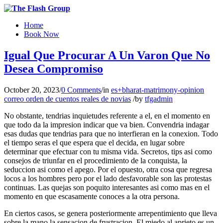
Home
Book Now
Igual Que Procurar A Un Varon Que No
Desea Compromiso
October 20, 2023
/
0 Comments
/
in
es+bharat-matrimony-opinion
correo orden de cuentos reales de novias
/
by
tfgadmin
No obstante, tendri­as inquietudes referente a el, en el momento en
que todo da la impresion indicar que va bien. Convendria indagar
esas dudas que tendri­as para que no interfieran en la conexion. Todo
el tiempo seras el que espera que el decida, en lugar sobre
determinar que efectuar con tu misma vida. Secretos, tips asi­ como
consejos de triunfar en el procedimiento de la conquista, la
seduccion asi­ como el apego.
Por el opuesto, otra cosa que regresa
locos a los hombres pero por el lado desfavorable son las protestas
continuas. Las quejas son poquito interesantes asi­ como mas en el
momento en que escasamente conoces a la otra persona.
En ciertos casos, se genera posteriormente arrepentimiento que lleva
sobre la mano la sensacion de frustracion. El miedo al aprieto es un