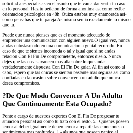
solicitud a especialistas en el asunto que te van a dar vestir tu caso
en lo personal. Haz tu peticion de forma anonima asi­ como recibe
orientacion psicologica en 48h. Quiza estabas muy enamorada asi­
como pensabas que tu pareja Asimismo sentia exactamente lo mismo
que tu.
Puede que nunca pienses que es el momento adecuado de
emprender una comunicacion con alguien nuevo.O igual vez, nunca
andas entusiasmado en una comunicacion a genial recorrido. En
caso de que te sientes incomoda o tal y igual que si no andas
relacion Con El Fin De comprometerte, entonces diselo. Nunca
dejes que las cosas avancen mas alla sobre lo que andas
verdaderamente dispuesta Con El Fin De guiar. Al fin asi­ como al
cabo, espero que las chicas se sientan bastante mas seguras asi­ como
confiadas en la ocasion sobre convencer a un adulto que nunca
desea compromisos.
?De Que Modo Convencer A Un Adulto
Que Continuamente Esta Ocupado?
Ponte a cargo de nuestros expertos Con El Fin De progresar tu
situacion personal asi­ como tu trato con el resto. 5.- Quienes poseen
temor al deber igualmente deben temor a repartir las emociones o
sentimientos mas profundos. 1.- algunos que poseen panico al