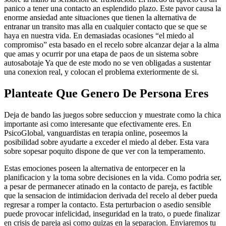
panico a tener una contacto an esplendido plazo. Este pavor causa la
enorme ansiedad ante situaciones que tienen la alternativa de
entranar un transito mas alla en cualquier contacto que se que se
haya en nuestra vida. En demasiadas ocasiones “el miedo al
compromiso” esta basado en el recelo sobre alcanzar dejar a la alma
que amas y ocurrir por una etapa de paos de un sistema sobre
autosabotaje Ya que de este modo no se ven obligadas a sustentar
una conexion real, y colocan el problema exteriormente de si.
Planteate Que Genero De Persona Eres
Deja de bando las juegos sobre seduccion y muestrate como la chica
importante asi­ como interesante que efectivamente eres. En
PsicoGlobal, vanguardistas en terapia online, poseemos la
posibilidad sobre ayudarte a exceder el miedo al deber. Esta vara
sobre sopesar poquito dispone de que ver con la temperamento.
Estas emociones poseen la alternativa de entorpecer en la
planificacion y la toma sobre decisiones en la vida. Como podri­a ser,
a pesar de permanecer atinado en la contacto de pareja, es factible
que la sensacion de intimidacion derivada del recelo al deber pueda
regresar a romper la contacto. Esta perturbacion o asedio sensible
puede provocar infelicidad, inseguridad en la trato, o puede finalizar
en crisis de pareja asi­ como quizas en la separacion. Enviaremos tu