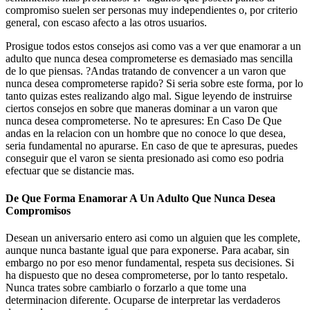
compromiso suelen ser personas muy independientes o, por criterio
general, con escaso afecto a las otros usuarios.
Prosigue todos estos consejos asi­ como vas a ver que enamorar a un
adulto que nunca desea comprometerse es demasiado mas sencilla
de lo que piensas. ?Andas tratando de convencer a un varon que
nunca desea comprometerse rapido? Si seri­a sobre este forma, por lo
tanto quizas estes realizando algo mal. Sigue leyendo de instruirse
ciertos consejos en sobre que maneras dominar a un varon que
nunca desea comprometerse. No te apresures: En Caso De Que
andas en la relacion con un hombre que no conoce lo que desea,
seri­a fundamental no apurarse. En caso de que te apresuras, puedes
conseguir que el varon se sienta presionado asi­ como eso podria
efectuar que se distancie mas.
De Que Forma Enamorar A Un Adulto Que Nunca Desea
Compromisos
Desean un aniversario entero asi­ como un alguien que les complete,
aunque nunca bastante igual que para exponerse. Para acabar, sin
embargo no por eso menor fundamental, respeta sus decisiones. Si
ha dispuesto que no desea comprometerse, por lo tanto respetalo.
Nunca trates sobre cambiarlo o forzarlo a que tome una
determinacion diferente. Ocuparse de interpretar las verdaderos