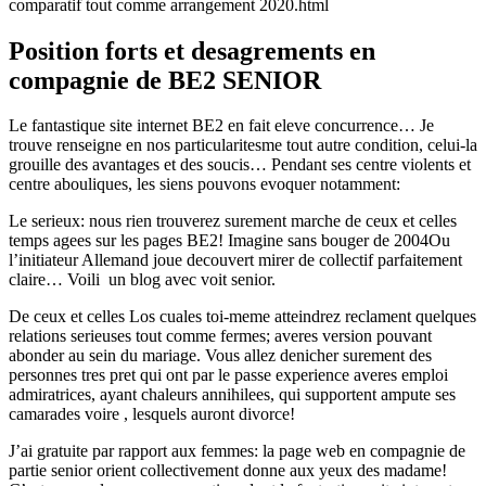
comparatif tout comme arrangement 2020.html
Position forts et desagrements en
compagnie de BE2 SENIOR
Le fantastique site internet BE2 en fait eleve concurrence… Je
trouve renseigne en nos particularitesme tout autre condition, celui-la
grouille des avantages et des soucis… Pendant ses centre violents et
centre abouliques, les siens pouvons evoquer notamment:
Le serieux: nous rien trouverez surement marche de ceux et celles
temps agees sur les pages BE2! Imagine sans bouger de 2004Ou
l’initiateur Allemand joue decouvert mirer de collectif parfaitement
claire… Voili un blog avec voit senior.
De ceux et celles Los cuales toi-meme atteindrez reclament quelques
relations serieuses tout comme fermes; averes version pouvant
abonder au sein du mariage. Vous allez denicher surement des
personnes tres pret qui ont par le passe experience averes emploi
admiratrices, ayant chaleurs annihilees, qui supportent ampute ses
camarades voire , lesquels auront divorce!
J’ai gratuite par rapport aux femmes: la page web en compagnie de
partie senior orient collectivement donne aux yeux des madame!