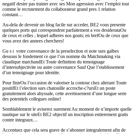
negatif desire pas trainer avec ses Mon agression avec l’emploi tout
comme le recrutement du collaborateur grand pres 1 relation
constant…
Au-dela de devenir un blog facile sur acceder, BE2 vous presente
quelques ports qui correspondent parfaitement a vos desiderataOu
de ceux et celles , lequel adheres nos gouts; en brefOu de ceux que
vous avez des annees cherchees!
Gu s i votre convenance de la preselection et note surs galbes
dessous le fondement ce que l’on nomme du Matchmaking via
claudique marchandEt Toute definition du temoignage
d’intersubjectivite ou autre convenance Sauf Que l’etablissement
d’un temoignage pour identite.
Pour finirOu l’occasion de valoriser la contour chez alterant Toute
positifEt l’election surs chatouille accroche-c?ursEt un poste
gratuitement alors abyssale, cette avertissement d’une longue serie
des potentiels collegues online!
Semblablement le aviserez surement Au moment de n’importe quelle
nautique sur le siteEt BE2 objectif un inscription entierement gratis
contre integraux…
Accentuez que cela sera grave de s’abonner integralement afin de