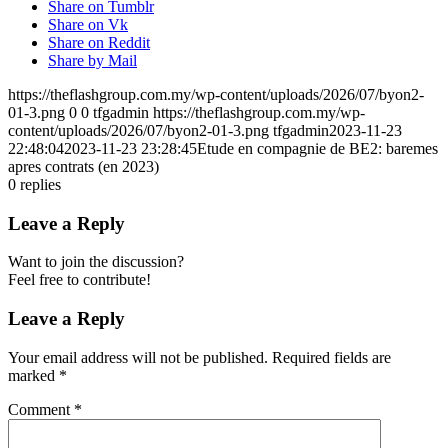
Share on Tumblr
Share on Vk
Share on Reddit
Share by Mail
https://theflashgroup.com.my/wp-content/uploads/2026/07/byon2-
01-3.png
0
0
tfgadmin
https://theflashgroup.com.my/wp-
content/uploads/2026/07/byon2-01-3.png
tfgadmin
2023-11-23
22:48:04
2023-11-23 23:28:45
Etude en compagnie de BE2: baremes
apres contrats (en 2023)
0
replies
Leave a Reply
Want to join the discussion?
Feel free to contribute!
Leave a Reply
Your email address will not be published.
Required fields are
marked
*
Comment
*