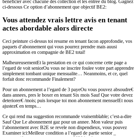
beneficier avec chacune des collection et les entree du blog. Gagnez
ci-dessous Ce option d’abonnement que objectif BE2:
Vous attendez vrais lettre avis en tenant
actes abordable alors directe
Ceci peinture ci-dessus toi resume en tenant facon approfondie, vos
paquets d‘abonnement qui vous pourrez prendre mais auusi
approximation en compagnie de BE2 total!
MalheureusementEt la prestation en ce qui concerne cette page a
l’egard de voit seniorOu vous ne inscrire foulee votre part apprendre
simplement tombant unique mensualite… Neanmoins, et ce, quel
forfait donc recommande Finalement?
Pour un abonnement a l’egard de 3 payeOu vous pouvez absoudre€
dans annees, pres le boxer en tenant Six mois Sauf Que votre devez
deteriorer€ /mois; puis lorsque toi mon abonnement mensuelEt nous
ajustez€ en temps…
Ce qui rend ma suggestion recommande vraisemblable; c’est-a-dire
Sauf Que Le abonnement gaz pour un annee. Mon valeur puis
l’abonnement avec B2E se revele non dispendieux, vous pouvez
Examiner ici:Meilleur condition a l’egard de partie senior _