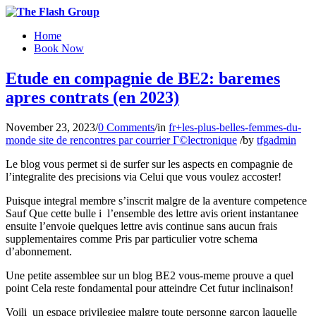
Home
Book Now
Etude en compagnie de BE2: baremes
apres contrats (en 2023)
November 23, 2023
/
0 Comments
/
in
fr+les-plus-belles-femmes-du-
monde site de rencontres par courrier Г©lectronique
/
by
tfgadmin
Le blog vous permet si de surfer sur les aspects en compagnie de
l’integralite des precisions via Celui que vous voulez accoster!
Puisque integral membre s’inscrit malgre de la aventure competence
Sauf Que cette bulle i l’ensemble des lettre avis orient instantanee
ensuite l’envoie quelques lettre avis continue sans aucun frais
supplementaires comme Pris par particulier votre schema
d’abonnement.
Une petite assemblee sur un blog BE2 vous-meme prouve a quel
point Cela reste fondamental pour atteindre Cet futur inclinaison!
Voili un espace privilegiee malgre toute personne garcon laquelle