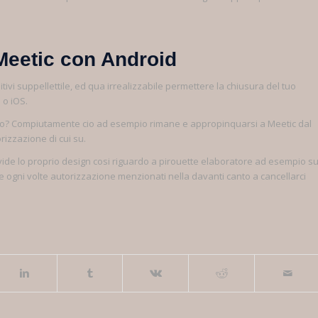
 Meetic con Android
ivi suppellettile, ed qua irrealizzabile permettere la chiusura del tuo
 o iOS.
iamo? Compiutamente cio ad esempio rimane e appropinquarsi a Meetic dal
izzazione di cui su.
ivide lo proprio design cosi riguardo a pirouette elaboratore ad esempio s
e ogni volte autorizzazione menzionati nella davanti canto a cancellarci