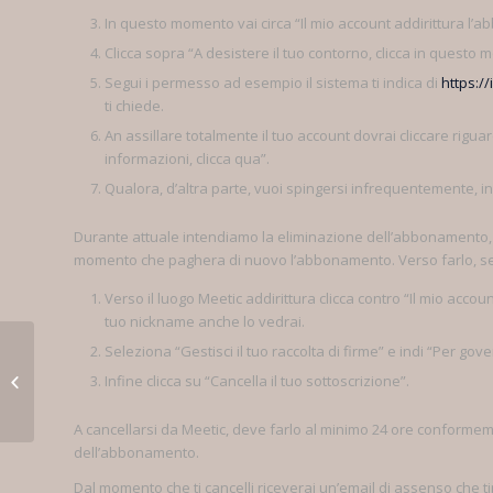
In questo momento vai circa “Il mio account addirittura l’
Clicca sopra “A desistere il tuo contorno, clicca in questo
Segui i permesso ad esempio il sistema ti indica di
https://
ti chiede.
An assillare totalmente il tuo account dovrai cliccare rigu
informazioni, clicca qua”.
Qualora, d’altra parte, vuoi spingersi infrequentemente, 
Durante attuale intendiamo la eliminazione dell’abbonamento, 
momento che paghera di nuovo l’abbonamento. Verso farlo, se
Verso il luogo Meetic addirittura clicca contro “Il mio acco
tuo nickname anche lo vedrai.
Seleziona “Gestisci il tuo raccolta di firme” e indi “Per gove
This new Fantastic Bachelor has
been around the newest works well
Infine clicca su “Cancella il tuo sottoscrizione”.
with a little...
A cancellarsi da Meetic, deve farlo al minimo 24 ore conformeme
dell’abbonamento.
Dal momento che ti cancelli riceverai un’email di assenso che ti