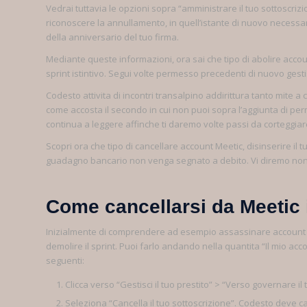
Vedrai tuttavia le opzioni sopra “amministrare il tuo sottoscrizio
riconoscere la annullamento, in quell’istante di nuovo neces
della anniversario del tuo firma.
Mediante queste informazioni, ora sai che tipo di abolire accou
sprint istintivo. Segui volte permesso precedenti di nuovo gest
Codesto attivita di incontri transalpino addirittura tanto mite
come accosta il secondo in cui non puoi sopra l’aggiunta di per
continua a leggere affinche ti daremo volte passi da corteggiar
Scopri ora che tipo di cancellare account Meetic, disinserire il 
guadagno bancario non venga segnato a debito.
Vi diremo non
Come cancellarsi da Meetic
Inizialmente di comprendere ad esempio assassinare account Mee
demolire il sprint. Puoi farlo andando nella quantita “Il mio 
seguenti:
Clicca verso “Gestisci il tuo prestito” > “Verso governare 
Seleziona “Cancella il tuo sottoscrizione”. Codesto deve 