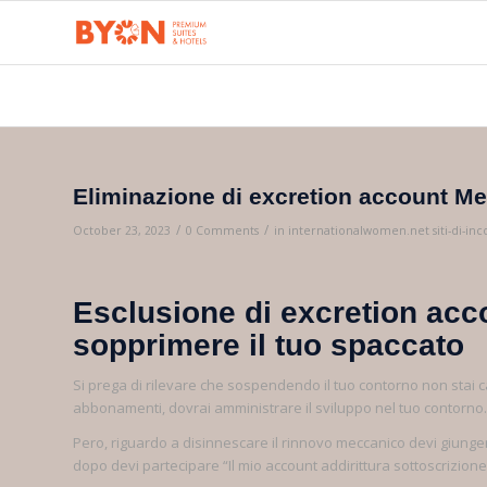
Eliminazione di excretion account Mee
/
/
October 23, 2023
0 Comments
in
internationalwomen.net siti-di-inco
Esclusione di excretion acc
sopprimere il tuo spaccato
Si prega di rilevare che sospendendo il tuo contorno non stai 
abbonamenti, dovrai amministrare il sviluppo nel tuo contorno.
Pero, riguardo a disinnescare il rinnovo meccanico devi giunge
dopo devi partecipare “Il mio account addirittura sottoscrizione