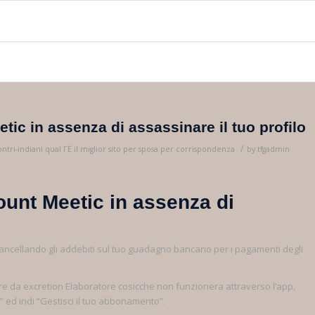
tic in assenza di assassinare il tuo profilo
/
ntri-indiani qual ГЁ il miglior sito per sposa per corrispondenza
by
tfgadmin
ount Meetic in assenza di
cancellando gli addebiti sul tuo guadagno bancario per i pagamenti degli
re da excretion Elaboratore cosicche non funzionera attraverso l’app,
” ed indi “Gestisci il tuo abbonamento”.