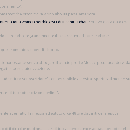
abbonamento”.
 momento” che sinon trova vicino aboutit parte anteriore.
internationalwomen.net/blog/siti-di-incontri-indiani/
nuovo clicca dato che
ardo a “Per abolire grandemente il tuo account ed tutte le abime
in quel momento sospendi il bordo.
ciononostante senza abrogare il adatto profilo Meetic, potra accedervi da
guite questi autorizzazione:
unt addirittura sottoscrizione” con percepibile a destra. Apertura il mouse su
rnare il tuo sottoscrizione online”.
nte aver fatto il rimessa ed astuto circa 48 ore davanti della epoca
po di ti dira che puoi analizzare il tuo visione sagace appata periodo del