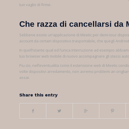
tuo vaglio di firme.
Che razza di cancellarsi da
Sebbene esiste un’applicazione di Meetic per demi-tour disposit
account da certain dispositivo trasportabile, che quegli Android
In quell’istante qual ed l’unica interruzione ad esempio abb
tuo browser web mobile di nuovo accompagnare gli stessi autor
Piu cio, nell’eventualita come il estensione web di Meetic cond
volte dispositivi arredamento, non avremo problemi an origliar
assai.
Share this entry