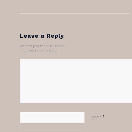
Leave a Reply
Want to join the discussion?
Feel free to contribute!
*
Name