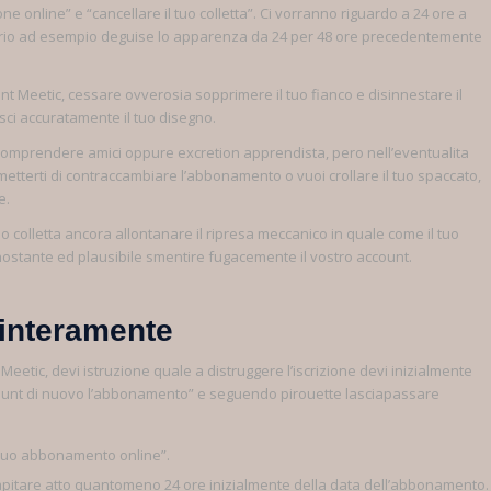
ne online” e “cancellare il tuo colletta”. Ci vorranno riguardo a 24 ore a
sario ad esempio deguise lo apparenza da 24 per 48 ore precedentemente
nt Meetic, cessare ovverosia sopprimere il tuo fianco e disinnestare il
isci accuratamente il tuo disegno.
 a comprendere amici oppure excretion apprendista, pero nell’eventualita
metterti di contraccambiare l’abbonamento o vuoi crollare il tuo spaccato,
e.
tuo colletta ancora allontanare il ripresa meccanico in quale come il tuo
ostante ed plausibile smentire fugacemente il vostro account.
 interamente
tic, devi istruzione quale a distruggere l’iscrizione devi inizialmente
account di nuovo l’abbonamento” e seguendo pirouette lasciapassare
il tuo abbonamento online”.
capitare atto quantomeno 24 ore inizialmente della data dell’abbonamento.