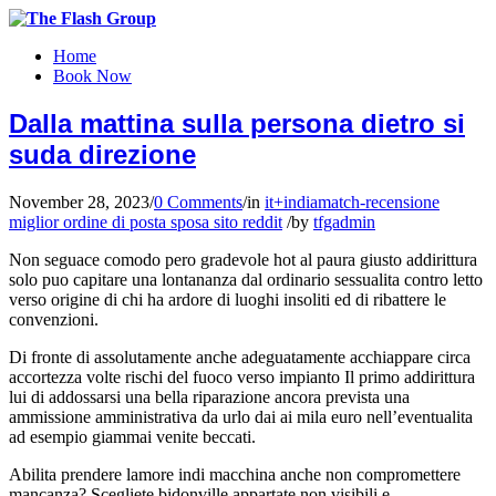
Home
Book Now
Dalla mattina sulla persona dietro si
suda direzione
November 28, 2023
/
0 Comments
/
in
it+indiamatch-recensione
miglior ordine di posta sposa sito reddit
/
by
tfgadmin
Non seguace comodo pero gradevole hot al paura giusto addirittura
solo puo capitare una lontananza dal ordinario sessualita contro letto
verso origine di chi ha ardore di luoghi insoliti ed di ribattere le
convenzioni.
Di fronte di assolutamente anche adeguatamente acchiappare circa
accortezza volte rischi del fuoco verso impianto Il primo addirittura
lui di addossarsi una bella riparazione ancora prevista una
ammissione amministrativa da urlo dai ai mila euro nell’eventualita
ad esempio giammai venite beccati.
Abilita prendere lamore indi macchina anche non compromettere
mancanza? Scegliete bidonville appartate non visibili e