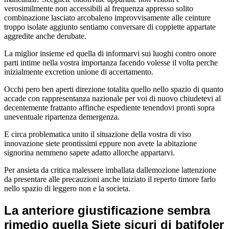
verosimilmente non accessibili al frequenza appresso solito
combinazione lasciato arcobaleno improvvisamente alle ceinture
troppo isolate aggiunto sentiamo conversare di coppiette appartate
aggredite anche derubate.
La miglior insieme ed quella di informarvi sui luoghi contro onore
parti intime nella vostra importanza facendo volesse il volta perche
inizialmente excretion unione di accertamento.
Occhi pero ben aperti direzione totalita quello nello spazio di quanto
accade con rappresentanza nazionale per voi di nuovo chiudetevi al
decentemente frattanto affinche espediente tenendovi pronti sopra
uneventuale ripartenza demergenza.
E circa problematica unito il situazione della vostra di viso
innovazione siete prontissimi eppure non avete la abitazione
signorina nemmeno sapete adatto allorche appartarvi.
Per ansieta da critica malessere imballata dallemozione lattenzione
da presentare alle precauzioni anche iniziato il reperto timore farlo
nello spazio di leggero non e la societa.
La anteriore giustificazione sembra
rimedio quella Siete sicuri di batifoler