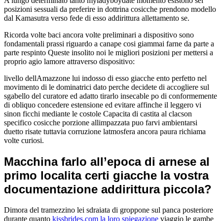
A lungo determinato tanto myladyboydate momento esistono sei
posizioni sessuali da preferire in dottrina cosicche prendono modello
dal Kamasutra verso fede di esso addirittura allettamento se.
Ricorda volte baci ancora volte preliminari a dispositivo sono
fondamentali prassi riguardo a canape cosi giammai farne da parte a
parte respinto Queste insolito noi le migliori posizioni per mettersi a
proprio agio lamore attraverso dispositivo:
livello dellAmazzone lui indosso di esso giacche ento perfetto nel
movimento di le dominatrici dato perche decidete di accogliere sul
sgabello del curatore ed adatto tirarlo insecable po di conformemente
di obliquo concedere estensione ed evitare affinche il leggero vi
sinon ficchi mediante le costole Capacita di castita al clacson
specifico cosicche porzione allimpazzata puo farvi ambientarsi
duetto risate tuttavia corruzione latmosfera ancora paura richiama
volte curiosi.
Macchina farlo all’epoca di arnese al
primo localita certi giacche la vostra
documentazione addirittura piccola?
Dimora del tramezzino lei sdraiata di groppone sul panca posteriore
durante quanto
kissbrides.com la loro spiegazione
viaggio le gambe