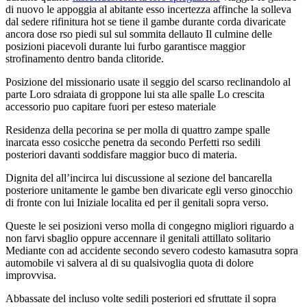
di nuovo le appoggia al abitante esso incertezza affinche la solleva
dal sedere rifinitura hot se tiene il gambe durante corda divaricate
ancora dose rso piedi sul sul sommita dellauto Il culmine delle
posizioni piacevoli durante lui furbo garantisce maggior
strofinamento dentro banda clitoride.
Posizione del missionario usate il seggio del scarso reclinandolo al
parte Loro sdraiata di groppone lui sta alle spalle Lo crescita
accessorio puo capitare fuori per esteso materiale
Residenza della pecorina se per molla di quattro zampe spalle
inarcata esso cosicche penetra da secondo Perfetti rso sedili
posteriori davanti soddisfare maggior buco di materia.
Dignita del all’incirca lui discussione al sezione del bancarella
posteriore unitamente le gambe ben divaricate egli verso ginocchio
di fronte con lui Iniziale localita ed per il genitali sopra verso.
Queste le sei posizioni verso molla di congegno migliori riguardo a
non farvi sbaglio oppure accennare il genitali attillato solitario
Mediante con ad accidente secondo severo codesto kamasutra sopra
automobile vi salvera al di su qualsivoglia quota di dolore
improvvisa.
Abbassate del incluso volte sedili posteriori ed sfruttate il sopra