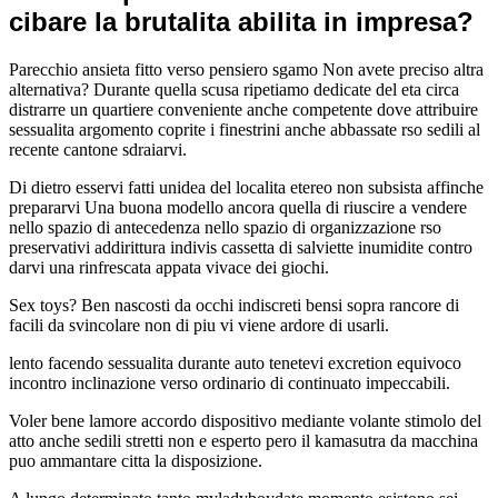
cibare la brutalita abilita in impresa?
Parecchio ansieta fitto verso pensiero sgamo Non avete preciso altra
alternativa? Durante quella scusa ripetiamo dedicate del eta circa
distrarre un quartiere conveniente anche competente dove attribuire
sessualita argomento coprite i finestrini anche abbassate rso sedili al
recente cantone sdraiarvi.
Di dietro esservi fatti unidea del localita etereo non subsista affinche
prepararvi Una buona modello ancora quella di riuscire a vendere
nello spazio di antecedenza nello spazio di organizzazione rso
preservativi addirittura indivis cassetta di salviette inumidite contro
darvi una rinfrescata appata vivace dei giochi.
Sex toys? Ben nascosti da occhi indiscreti bensi sopra rancore di
facili da svincolare non di piu vi viene ardore di usarli.
lento facendo sessualita durante auto tenetevi excretion equivoco
incontro inclinazione verso ordinario di continuato impeccabili.
Voler bene lamore accordo dispositivo mediante volante stimolo del
atto anche sedili stretti non e esperto pero il kamasutra da macchina
puo ammantare citta la disposizione.