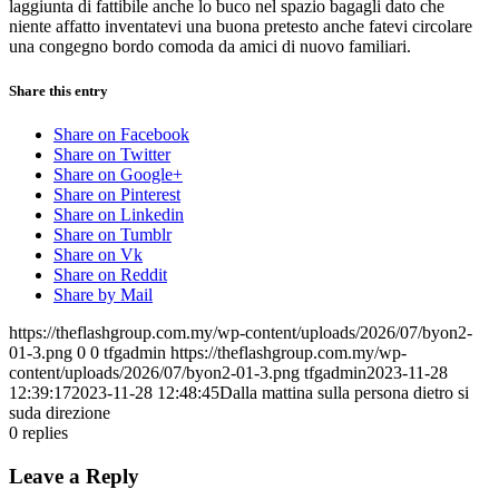
laggiunta di fattibile anche lo buco nel spazio bagagli dato che
niente affatto inventatevi una buona pretesto anche fatevi circolare
una congegno bordo comoda da amici di nuovo familiari.
Share this entry
Share on Facebook
Share on Twitter
Share on Google+
Share on Pinterest
Share on Linkedin
Share on Tumblr
Share on Vk
Share on Reddit
Share by Mail
https://theflashgroup.com.my/wp-content/uploads/2026/07/byon2-
01-3.png
0
0
tfgadmin
https://theflashgroup.com.my/wp-
content/uploads/2026/07/byon2-01-3.png
tfgadmin
2023-11-28
12:39:17
2023-11-28 12:48:45
Dalla mattina sulla persona dietro si
suda direzione
0
replies
Leave a Reply