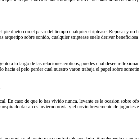
y el pie dueto con el pasar del tiempo cualquier striptease. Reposar y no
 arquetipo sobre sonido, cualquier striptease suele derivar beneficiosa 
nto a lo largo de las relaciones eroticos, puedes cual desee reflexion
o hacia el pelo perder cual nuestro varon trabaja el papel sobre sometim
o
ocal. En caso de que lo has vivido nunca, levante es la ocasion sobre of
anspirado dar an es invierno novia y el novio brevemente de juguetes er
rpiano novia y el novio vaya confortable excitado. Simplemente usando c