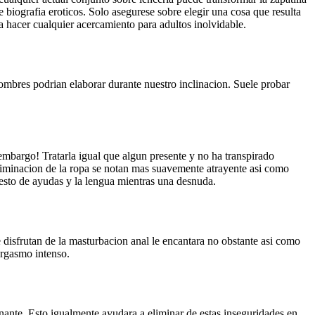
ie biografia eroticos. Solo asegurese sobre elegir una cosa que resulta
ra hacer cualquier acercamiento para adultos inolvidable.
ombres podrian elaborar durante nuestro inclinacion. Suele probar
 embargo! Tratarla igual que algun presente y no ha transpirado
liminacion de la ropa se notan mas suavemente atrayente asi­ como
resto de ayudas y la lengua mientras una desnuda.
isfrutan de la masturbacion anal le encantara no obstante asi­ como
orgasmo intenso.
nante. Esto igualmente ayudara a eliminar de estas inseguridades en