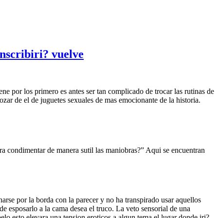
nscribiri? vuelve
ene por los primero es antes ser tan complicado de trocar las rutinas de
ozar de el de juguetes sexuales de mas emocionante de la historia.
para condimentar de manera sutil las maniobras?” Aqui se encuentran
arse por la borda con la parecer y no ha transpirado usar aquellos
de esposarlo a la cama desea el truco.
La veto sensorial de una
elo esto elevara una tension eroticos a algun tema el lugar donde iri?