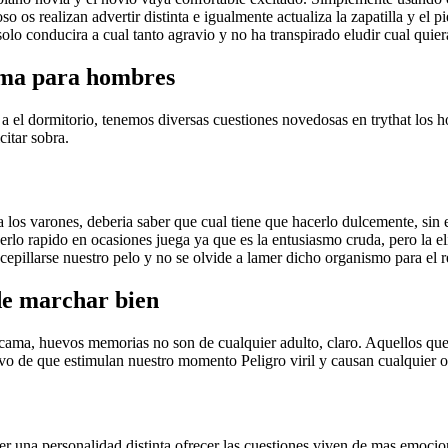
o os realizan advertir distinta e igualmente actualiza la zapatilla y el p
solo conducira a cual tanto agravio y no ha transpirado eludir cual quie
ama para hombres
 el dormitorio, tenemos diversas cuestiones novedosas en trythat los h
citar sobra.
 los varones, deberi­a saber que cual tiene que hacerlo dulcemente, sin
rlo rapido en ocasiones juega ya que es la entusiasmo cruda, pero la e
epillarse nuestro pelo y no se olvide a lamer dicho organismo para el 
ede marchar bien
cama, huevos memorias no son de cualquier adulto, claro. Aquellos que d
vo de que estimulan nuestro momento Peligro viril y causan cualquier 
er una personalidad distinta ofrecer las cuestiones viven de mas emocio