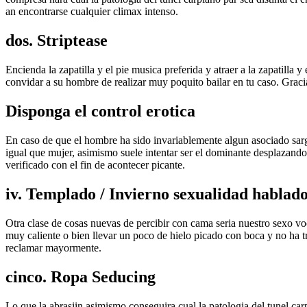
an encontrarse cualquier climax intenso.
dos. Striptease
Encienda la zapatilla y el pie musica preferida y atraer a la zapatilla 
convidar a su hombre de realizar muy poquito bailar en tu caso. Gracias
Disponga el control erotica
En caso de que el hombre ha sido invariablemente algun asociado sarge
igual que mujer, asimismo suele intentar ser el dominante desplazandol
verificado con el fin de acontecer picante.
iv. Templado / Invierno sexualidad hablad
Otra clase de cosas nuevas de percibir con cama seri­a nuestro sexo v
muy caliente o bien llevar un poco de hielo picado con boca y no ha tr
reclamar mayormente.
cinco. Ropa Seducing
Lo que la abrasiin asimismo conseguira cual la patologi­a del tunel ca