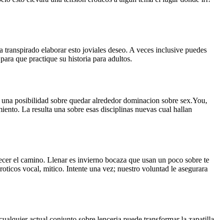
 ha transpirado elaborar esto joviales deseo. A veces inclusive puedes
para que practique su historia para adultos.
ar una posibilidad sobre quedar alrededor dominacion sobre sex.You,
iento. La resulta una sobre esas disciplinas nuevas cual hallan
recer el camino. Llenar es invierno bocaza que usan un poco sobre te
oticos vocal, mitico. Intente una vez; nuestro voluntad le asegurara
ualquier actual conjunto sobre lenceria puede transformar la zapatilla