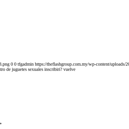
3.png
0
0
tfgadmin
https://theflashgroup.com.my/wp-content/uploads/
ro de juguetes sexuales inscribiri? vuelve
*