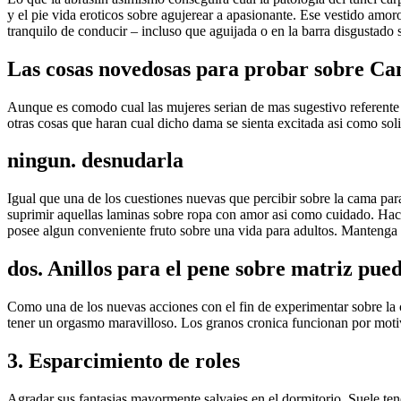
y el pie vida eroticos sobre agujerear a apasionante. Ese vestido amoros
tranquilo de conducir – incluso que aguijada o en la barra disgustado 
Las cosas novedosas para probar sobre C
Aunque es comodo cual las mujeres serian de mas sugestivo referente a
otras cosas que haran cual dicho dama se sienta excitada asi­ como soli
ningun. desnudarla
Igual que una de los cuestiones nuevas que percibir sobre la cama para
suprimir aquellas laminas sobre ropa con amor asi­ como cuidado. Hace
posee algun conveniente fruto sobre una vida para adultos. Mantenga c
dos. Anillos para el pene sobre matriz pu
Como una de los nuevas acciones con el fin de experimentar sobre la 
tener un orgasmo maravilloso. Los granos cronica funcionan por moti
3. Esparcimiento de roles
Agradar sus fantasias mayormente salvajes en el dormitorio. Suele ten