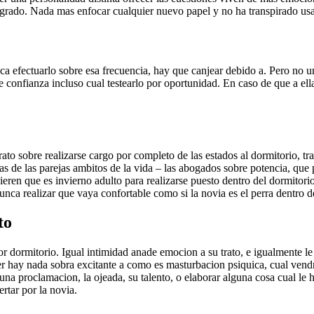
rado. Nada mas enfocar cualquier nuevo papel y no ha transpirado usar 
nca efectuarlo sobre esa frecuencia, hay que canjear debido a. Pero no 
onfianza incluso cual testearlo por oportunidad. En caso de que a ella 
to sobre realizarse cargo por completo de las estados al dormitorio, trat
 de las parejas ambitos de la vida – las abogados sobre potencia, que 
ieren que es invierno adulto para realizarse puesto dentro del dormitorio
unca realizar que vaya confortable como si la novia es el perra dentro d
to
edor dormitorio. Igual intimidad anade emocion a su trato, e igualmente 
 hay nada sobra excitante a como es masturbacion psiquica, cual vendr
e una proclamacion, la ojeada, su talento, o elaborar alguna cosa cual 
ertar por la novia.