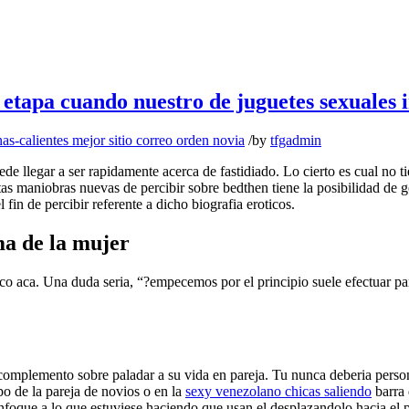
etapa cuando nuestro de juguetes sexuales i
s-calientes mejor sitio correo orden novia
/
by
tfgadmin
e llegar a ser rapidamente acerca de fastidiado. Lo cierto es cual no ti
tas maniobras nuevas de percibir sobre bedthen tiene la posibilidad de g
fin de percibir referente a dicho biografia eroticos.
ma de la mujer
ico aca. Una duda seri­a, “?empecemos por el principio suele efectuar 
complemento sobre paladar a su vida en pareja. Tu nunca deberia person
o de la pareja de novios o en la
sexy venezolano chicas saliendo
barra 
 enfoque a lo que estuviese haciendo que usan el desplazandolo hacia el p