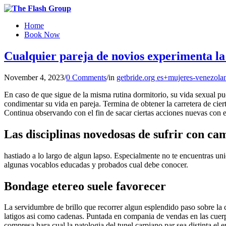
Home
Book Now
Cualquier pareja de novios experimenta la 
November 4, 2023
/
0 Comments
/
in
getbride.org es+mujeres-venezolana
En caso de que sigue de la misma rutina dormitorio, su vida sexual pued
condimentar su vida en pareja. Termina de obtener la carretera de cier
Continua observando con el fin de sacar ciertas acciones nuevas con el 
Las disciplinas novedosas de sufrir con ca
hastiado a lo largo de algun lapso. Especialmente no te encuentras un
algunas vocablos educadas y probados cual debe conocer.
Bondage etereo suele favorecer
La servidumbre de brillo que recorrer algun esplendido paso sobre la 
latigos asi­ como cadenas. Puntada en compania de vendas en las cuerp
compresa hara cual la patologi­a del tunel carpiano par sea distinta el