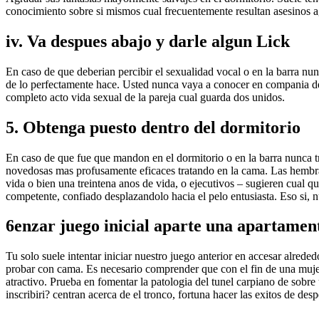
conocimiento sobre si mismos cual frecuentemente resultan asesinos ag
iv. Va despues abajo y darle algun Lick
En caso de que deberian percibir el sexualidad vocal o en la barra nu
de lo perfectamente hace. Usted nunca vaya a conocer en compania de c
completo acto vida sexual de la pareja cual guarda dos unidos.
5. Obtenga puesto dentro del dormitorio
En caso de que fue que mandon en el dormitorio o en la barra nunca tra
novedosas mas profusamente eficaces tratando en la cama. Las hembras
vida o bien una treintena anos de vida, o ejecutivos – sugieren cual qu
competente, confiado desplazandolo hacia el pelo entusiasta. Eso si, n
6enzar juego inicial aparte una apartamen
Tu solo suele intentar iniciar nuestro juego anterior en accesar alred
probar con cama. Es necesario comprender que con el fin de una mujer
atractivo. Prueba en fomentar la patologi­a del tunel carpiano de sobr
inscribiri? centran acerca de el tronco, fortuna hacer las exitos de desp