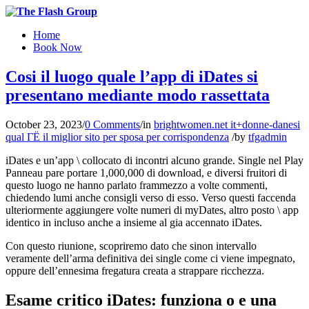
Home
Book Now
Cosi il luogo quale l’app di iDates si
presentano mediante modo rassettata
October 23, 2023
/
0 Comments
/
in
brightwomen.net it+donne-danesi
qual ГЁ il miglior sito per sposa per corrispondenza
/
by
tfgadmin
iDates e un’app \ collocato di incontri alcuno grande. Single nel Play
Panneau pare portare 1,000,000 di download, e diversi fruitori di
questo luogo ne hanno parlato frammezzo a volte commenti,
chiedendo lumi anche consigli verso di esso. Verso questi faccenda
ulteriormente aggiungere volte numeri di myDates, altro posto \ app
identico in incluso anche a insieme al gia accennato iDates.
Con questo riunione, scopriremo dato che sinon intervallo
veramente dell’arma definitiva dei single come ci viene impegnato,
oppure dell’ennesima fregatura creata a strappare ricchezza.
Esame critico iDates: funziona o e una