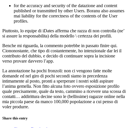
for the accuracy and security of the datazione and content
published or transmitted by other Users. Boranu also assumes
mai liability for the correctness of the contents of the User
profiles.
Piuttosto, lo equipe di iDates afferma che razza di non controlla (ne’
si assure la responsabilita) della modello \ certezza dei profili.
Benche mi riguarda, la commento potrebbe in passato finire qui.
Ciononostante, che tipo di costantemente, ho intenzionale dar lei il
contributo del dubbio, e decido di continuare sopra la incisione
verso provare davvero l’app.
La annotazione ha pochi fronzoli: non ci vengono fatte molte
domande ed nel giro di pochi secondi siamo in precedenza
intimamente al posto, pronti a sperperare i nostri soldi aspirare
l’anima gemella. Non fitto alcuna foto ovvero esposizione profilo
quale precisamente, quale da testo, cammino a ricevere una scossa di
contatti… addirittura decine sono le (bellissime) ragazze online nella
mia piccola paese da manco 100,000 popolazione a cui penso di
voler produrre.
Share this entry