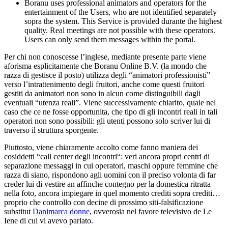
Boranu uses professional animators and operators for the
entertainment of the Users, who are not identified separately
sopra the system. This Service is provided durante the highest
quality.
Real meetings are not possible with these operators.
Users can only send them messages within the portal.
Per chi non conoscesse l’inglese, mediante presente parte viene
aforisma esplicitamente che Boranu Online B.V. (la mondo che
razza di gestisce il posto) utilizza degli “animatori professionisti”
verso l’intrattenimento degli fruitori, anche come questi fruitori
gestiti da animatori non sono in alcun come distinguibili dagli
eventuali “utenza reali”. Viene successivamente chiarito, quale nel
caso che ce ne fosse opportunita, che tipo di gli incontri reali in tali
operatori non sono possibili: gli utenti possono solo scriver lui di
traverso il struttura sporgente.
Piuttosto, viene chiaramente accolto come fanno maniera dei
cosiddetti “call center degli incontri“: veri ancora propri centri di
separazione messaggi in cui operatori, maschi oppure femmine che
razza di siano, rispondono agli uomini con il preciso volonta di far
creder lui di vestire an affinche contegno per la domestica ritratta
nella foto, ancora impiegare in quel momento crediti sopra crediti…
proprio che controllo con decine di prossimo siti-falsificazione
substitut
Danimarca donne
, ovverosia nel favore televisivo de Le
Iene di cui vi avevo parlato.