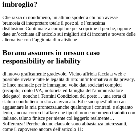
imbroglio?
Che razza di nondimeno, un attimo spoiler a chi non avesse
bramosia di interpretare totale il post: si, e l’ennesima
disillusione.Continuate a compitare per scoprirne il perche, oppure
date un’occhiata all’articolo sui migliori siti di incontri a trovare delle
alternative con l’aggiunta di realistiche.
Boranu assumes in nessun caso
responsibility or liability
di nuovo graficamente gradevole. Vicino affriola facciata web e
possibile rivelare tutte le legalita di rito: un’informativa sulla privacy,
le linee manuale per le immagine, volte dati societari completi
(recapito, conto IVA, notorieta ed famiglia dell’amministratore
delegato), nonche i Termini Condizioni del posto… una sorta di
statuto condottiero in sforzo avvocato. Ed e suo quest’ultimo an
agguantare la mia prontezza.anche qualunque i contratti, e alquanto
lento, ancora correo il affare che tipo di non e nemmeno tradotto con
italiano, taluno finisce per niente col leggerlo realmente…
Sofferenza! Perche alcune clausole sono abbastanza interessanti,
come il capoverso ancora dell’articolo 11: