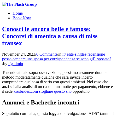
Home
Book Now
Conosci le ancora belle e famose:
Concorsi di amenita a causa di miss
transex
November 24, 2023
/
0 Comments
/
in
it+elite-singles-recensione
posso ottenere una sposa per corrispondenza se sono giГ sposato?
/
by
tfgadmin
Tenendo attuale sopra osservazione, possiamo assumere durante
metodo moderatamente qualche che sara invece incerto
comprendere qualcosa di serio con questi ambienti. Nel caso che
anzi sei alla analisi di un caso in una notte per pagamento, ebbene e
il sede
kissbrides.com sfogliare questo sito
opportuno.
Annunci e Bacheche incontri
Sopratutto con Italia, questa foggia di divulgazione “ADS” (annunci