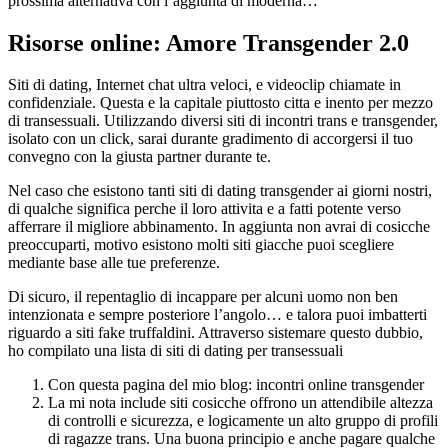
prossima alternativa con l’aggiunta di moderna…
Risorse online: Amore Transgender 2.0
Siti di dating, Internet chat ultra veloci, e videoclip chiamate in
confidenziale. Questa e la capitale piuttosto citta e inento per mezzo
di transessuali. Utilizzando diversi siti di incontri trans e transgender,
isolato con un click, sarai durante gradimento di accorgersi il tuo
convegno con la giusta partner durante te.
Nel caso che esistono tanti siti di dating transgender ai giorni nostri,
di qualche significa perche il loro attivita e a fatti potente verso
afferrare il migliore abbinamento. In aggiunta non avrai di cosicche
preoccuparti, motivo esistono molti siti giacche puoi scegliere
mediante base alle tue preferenze.
Di sicuro, il repentaglio di incappare per alcuni uomo non ben
intenzionata e sempre posteriore l’angolo… e talora puoi imbatterti
riguardo a siti fake truffaldini. Attraverso sistemare questo dubbio,
ho compilato una lista di siti di dating per transessuali
Con questa pagina del mio blog: incontri online transgender
La mi nota include siti cosicche offrono un attendibile altezza
di controlli e sicurezza, e logicamente un alto gruppo di profili
di ragazze trans. Una buona principio e anche pagare qualche