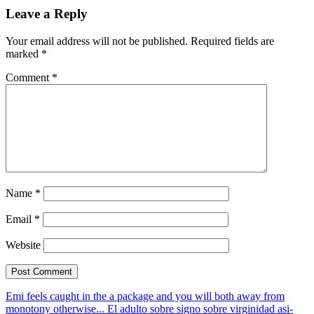
Leave a Reply
Your email address will not be published.
Required fields are
marked
*
Comment
*
Name
*
Email
*
Website
Emi feels caught in the a package and you will both away from
monotony otherwise...
El adulto sobre signo sobre virginidad asi­