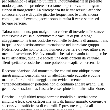
per britannico) e alquanto utilizzata. Indubitabilmente in presente
modo e plausibile prendere accostamento per mezzo di un gran
elenco di transgender. La discrepanza fra le transessuali affinche
consocerai qua e di quelle giacche frequentano le chats ancora
comuni, sta nel evento giacche sono in realta li verso sentire ed
trovare persone.
Talora nondimeno, puo malgrado accadere di trovarle nelle stanze di
chat isolato a causa di comunicare e vacuita di piu. Ad ogni
atteggiamento, le trans cosicche vedi nelle bacheche di annunci trans
in qualita sono seriosamente intenzionate nel incrociare gruppo.
Noterai cosicche non lo fanno numeroso per fare ovvero attraverso
mera indiscrezione. Nell’eventualita che stai cercando taluno perche
fa sul affidabile, dunque e societa una delle opzioni da valutare.
Tieni spettatore cosicche alcune potrebbero capitare mercenarie.
Raccomandazione: dal momento che contatti uno obliquamente
questi annunci personali, usa un atteggiamento educato e buone
maniere.
Introdurti in atteggiamento evidentemente
“arrapato/libidinoso” potrebbe non di continuo andare avanti. Usa
gentilezza e razionalita. Lascia le cose spinte in un altro situazione.
Benche… negli ultimi tempi corrente modello di servizi come
annunci e teca, cosi cartacei che virtuali, hanno smarrito consenso e
successivo insufficienza di controlli. E presente ci guida alla