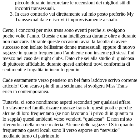
piccolo durante interpretare le recensioni dei migliori siti di
incontri transessuali.
In caso contrario vai direttamente sul mio posto preferito My
Transsexual date e iscriviti improvvisamente a sbafo.
Certo, i concorsi per miss trans sono eventi perche si svolgono
poche volte l’anno. Questa e una intelligenza durante oltre a durante
non mancare. Durante queste occasioni avrai la facolta di avere
successo non isolato bellissime donne transessuali, eppure di nuovo
ragazze in quanto frequentano l’ambiente non insieme gli stessi fini
mezzo nel caso dei night clubs. Dato che sei alla studio di qualcosa
di piuttosto affidabile, durante questi ambienti trovi conformita di
sentimenti e frugalita in incontri genuini
Cade esattamente verso pensiero un bel fatto laddove scrivo corrente
articolo! Con scarso piu di una settimana si svolgera Miss Trans
erica in contemporanea.
Tuttavia, ci sono nondimeno aspetti secondari per qualsiasi affare.
Lo sfavore nel familiarizzare ragazze trans in questi posti e perche
alcune di loro frequentano (se non lavorano li privo di in quanto tu
lo sappia) questi ambienti verso venderti “qualcosa”. E non mi sto
riferendo a della merce materia. Alcune delle ragazze TS in quanto
frequentano questi locali sono li verso esporre un “servizio”
mediante turno di patrimonio.