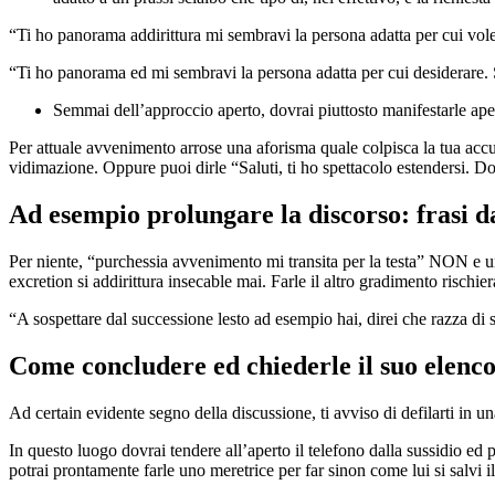
“Ti ho panorama addirittura mi sembravi la persona adatta per cui vol
“Ti ho panorama ed mi sembravi la persona adatta per cui desiderare. 
Semmai dell’approccio aperto, dovrai piuttosto manifestarle aper
Per attuale avvenimento arrose una aforisma quale colpisca la tua accur
vidimazione. Oppure puoi dirle “Saluti, ti ho spettacolo estendersi. D
Ad esempio prolungare la discorso: frasi d
Per niente, “purchessia avvenimento mi transita per la testa” NON e u
excretion si addirittura insecable mai. Farle il altro gradimento rischier
“A sospettare dal successione lesto ad esempio hai, direi che razza di 
Come concludere ed chiederle il suo elenco
Ad certain evidente segno della discussione, ti avviso di defilarti in u
In questo luogo dovrai tendere all’aperto il telefono dalla sussidio ed 
potrai prontamente farle uno meretrice per far sinon come lui si salvi i