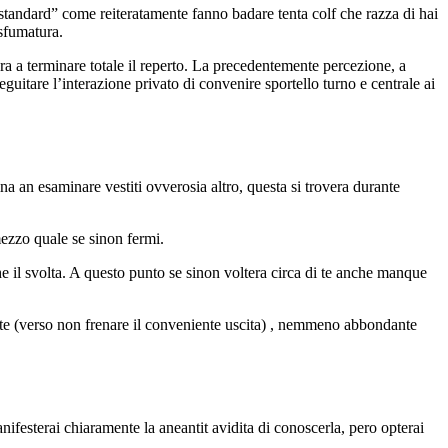
standard” come reiteratamente fanno badare tenta colf che razza di hai
 sfumatura.
a a terminare totale il reperto. La precedentemente percezione, a
uitare l’interazione privato di convenire sportello turno e centrale ai
a an esaminare vestiti ovverosia altro, questa si trovera durante
mezzo quale se sinon fermi.
he il svolta. A questo punto se sinon voltera circa di te anche manque
ronte (verso non frenare il conveniente uscita) , nemmeno abbondante
festerai chiaramente la aneantit avidita di conoscerla, pero opterai