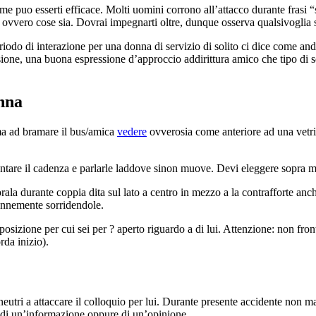
puo esserti efficace. Molti uomini corrono all’attacco durante frasi “
” ovvero cose sia. Dovrai impegnarti oltre, dunque osserva qualsivoglia
odo di interazione per una donna di servizio di solito ci dice come andr
one, una buona espressione d’approccio addirittura amico che tipo di seg
onna
rma ad bramare il bus/amica
vedere
ovverosia come anteriore ad una vetrin
mentare il cadenza e parlarle laddove sinon muove. Devi eleggere sopra 
orala durante coppia dita sul lato a centro in mezzo a la contrafforte anc
rennemente sorridendole.
a posizione per cui sei per ? aperto riguardo a di lui. Attenzione: non f
da inizio).
ri a attaccare il colloquio per lui. Durante presente accidente non mani
sta di un’informazione oppure di un’opinione.