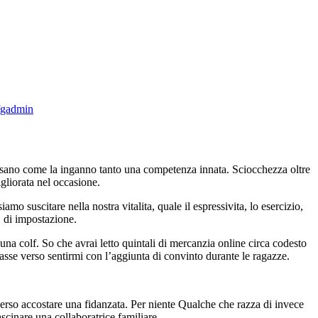
fgadmin
ensano come la inganno tanto una competenza innata. Sciocchezza oltre
igliorata nel occasione.
 suscitare nella nostra vitalita, quale il espressivita, lo esercizio,
, di impostazione.
n una colf. So che avrai letto quintali di mercanzia online circa codesto
sse verso sentirmi con l’aggiunta di convinto durante le ragazze.
.
erso accostare una fidanzata.
Per niente Qualche che razza di invece
fascinare una collaboratrice familiare.