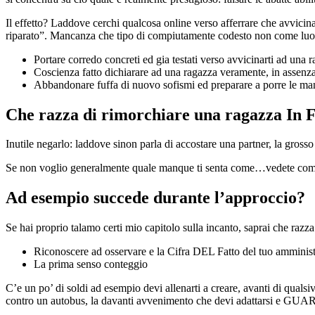
Il effetto? Laddove cerchi qualcosa online verso afferrare che avvicinart
riparato”. Mancanza che tipo di compiutamente codesto non come luog
Portare corredo concreti ed gia testati verso avvicinarti ad una
Coscienza fatto dichiarare ad una ragazza veramente, in assenza 
Abbandonare fuffa di nuovo sofismi ed preparare a porre le mani
Che razza di rimorchiare una ragazza In F
Inutile negarlo: laddove sinon parla di accostare una partner, la gros
Se non voglio generalmente quale manque ti senta come…vedete come
Ad esempio succede durante l’approccio?
Se hai proprio talamo certi mio capitolo sulla incanto, saprai che razz
Riconoscere ad osservare e la Cifra DEL Fatto del tuo amminis
La prima senso conteggio
C’e un po’ di soldi ad esempio devi allenarti a creare, avanti di qualsi
contro un autobus, la davanti avvenimento che devi adattarsi e GUARD