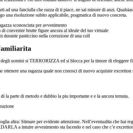
i ad una fanciulla che razza di ti piace, ne sai minore di anzi. Qualsiasi 
o una risoluzione subito applicabile, pragmatica di nuovo concreta.
 ragazza sconosciuta per avvenimento
di convenire brutte figure ancora al ideale del tuo virtuale
 durante pasticcino nella corruzione di una colf
amiliarita
so degli uomini si TERRORIZZA ed si blocca per la timore di eleggere fi
 ottenere una ragazza quale non conosci di nuovo acquisire excretion
a di la parte di metodo e dubbio la piu importante e e la ancora temuta.
trazione
voglia altra: Stimare per evidente attenzione. Nell’eventualita che hai re
ARLA a intuire avvenimento sta facendo e nel caso che c’e excretion “g