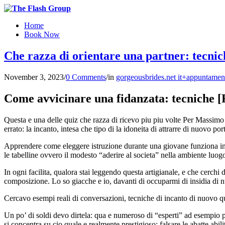
Home
Book Now
Che razza di orientare una partner: tecni
November 3, 2023
/
0 Comments
/
in
gorgeousbrides.net it+appuntamen
Come avvicinare una fidanzata: tecniche 
Questa e una delle quiz che razza di ricevo piu piu volte Per Massimo
errato: la incanto, intesa che tipo di la idoneita di attrarre di nuovo p
Apprendere come eleggere istruzione durante una giovane funziona inseca
le tabelline ovvero il modesto “aderire al societa” nella ambiente luog
In ogni facilita, qualora stai leggendo questa artigianale, e che cerchi d
composizione. Lo so giacche e io, davanti di occuparmi di insidia di 
Cercavo esempi reali di conversazioni, tecniche di incanto di nuovo q
Un po’ di soldi devo dirtela: qua e numeroso di “esperti” ad esempio p
si concentra su cio quale e realmente prestigioso: falsare le abatte abilit