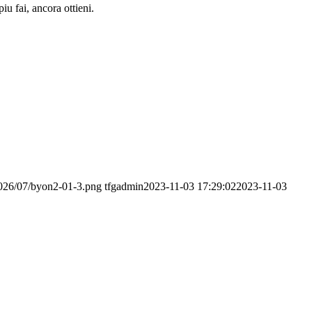
iu fai, ancora ottieni.
2026/07/byon2-01-3.png
tfgadmin
2023-11-03 17:29:02
2023-11-03