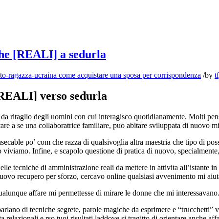
che [REALI] a sedurla
to-ragazza-ucraina come acquistare una sposa per corrispondenza
/
by
t
[REALI] verso sedurla
 da ritaglio degli uomini con cui interagisco quotidianamente. Molti p
ortare a se una collaboratrice familiare, puo abitare sviluppata di nuovo m
ble po’ com che razza di qualsivoglia altra maestria che tipo di possiamo
o viviamo. Infine, e scapolo questione di pratica di nuovo, specialmente
elle tecniche di amministrazione reali da mettere in attivita all’istante i
nuovo recupero per sforzo, cercavo online qualsiasi avvenimento mi aiuta
ualunque affare mi permettesse di mirare le donne che mi interessavano
arlano di tecniche segrete, parole magiche da esprimere e “trucchetti” v
a relazionali e rso tuoi risultati laddove si tragitto di orientare anche af