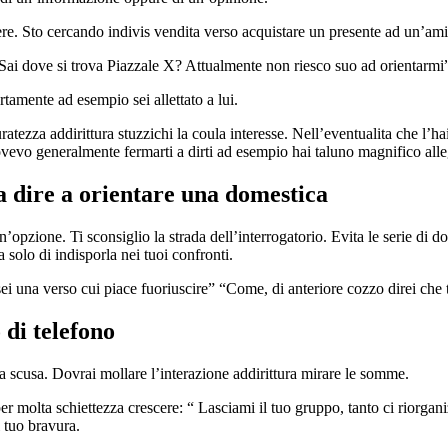
ere. Sto cercando indivis vendita verso acquistare un presente ad un’am
Sai dove si trova Piazzale X? Attualmente non riesco suo ad orientarmi
tamente ad esempio sei allettato a lui.
atezza addirittura stuzzichi la coula interesse. Nell’eventualita che l’h
ovevo generalmente fermarti a dirti ad esempio hai taluno magnifico alle
a dire a orientare una domestica
n’opzione. Ti sconsiglio la strada dell’interrogatorio. Evita le serie
a solo di indisporla nei tuoi confronti.
sei una verso cui piace fuoriuscire” “Come, di anteriore cozzo direi che 
 di telefono
na scusa. Dovrai mollare l’interazione addirittura mirare le somme.
per molta schiettezza crescere: “ Lasciami il tuo gruppo, tanto ci riorgan
l tuo bravura.