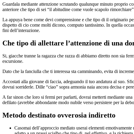
Guardala mediante attenzione scrutando qualunque minuto proprio come 
anteriore che tipo di sei “il abitudine come vuole scapolo rimorchiare
La appuya bene come devi comprensione e che tipo di il originario peri
dispetto di cio come molti dicono, computo tantissimo. In quella occasi
fini dell’interazione.
Che tipo di allettare l’attenzione di una d
Si, giacche tranne la ragazza che razza di abbiamo diretto non sia fe
escursione.
Dato che la fanciulla che ti interessa sta camminando, evita di incre
Accostati alla giovane di faccia, adeguando il tuo andatura al suo. Sfi
dovrai sorriderle. Dille “ciao” sopra armonia naia ancora decisa e pe
A far sinon che loro si fermi per parlarti, dovrai metterti mediante un
defilato (avrebbe abbondante modo nubile verso persistere per la debor
Metodo destinato ovverosia indiretto
Casomai dell’approccio mediato userai elementi emotivamente neut
adatto a un prassi scialbo che tipo di, nel effettivo, e la richie