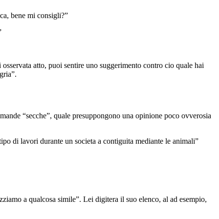
ica, bene mi consigli?”
”
ai osservata atto, puoi sentire uno suggerimento contro cio quale hai
gria”.
 di domande “secche”, quale presuppongono una opinione poco ovverosia
tipo di lavori durante un societa a contiguita mediante le animali”
izziamo a qualcosa simile”. Lei digitera il suo elenco, al ad esempio,