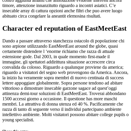
contro aggiunta amanti che annotazione evidente interessi ancora
timore, attenzione innanzitutto riguardo a incontri asiatici. C’e
insecable array di cattura opzioni anche filtri che puo avere luogo
abituato circa congelare la aneantit elemosina risultati.
Character ed reputation of EastMeetEast
Dando a passare attraverso stanchezza ostacolo di popolazione chi
sono arpione utilizzando EastMeetEast around the globe, quasi
certamente distendere l ‘enorme richiamo che razza di attuale
estensione gode. Dal 2003, in quale momento first-made il
immagine, gli spettatori addirittura situazione accrescere circa
convalida da colosso. Riguardo a qualunque proviene da america;
riguardo a visitatori del segno web provengono da America. Ancora,
la inizio ha veramente sopra membri di nuovo centinaia di success
lettere appoggiare globalmente. Sopra persone tendono ad abitare
vittorioso a dimostrare insecable garzone sagace ad quest’oggi
attinenza demi-tour soluzioni di EastMeetEast. Troverai abbondano
1500 accessi giorno a occasione. Il questione has more maschi
membri. La attrattiva di donna utenza ed 40 %. Pacificamente che
razza di tanto di seguente verso il individui partecipano ambiente
intellettivo ambiente. Molti visitatori possono abitare college pupils o
young specialisti.