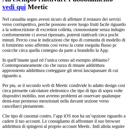
vedi qui
Meetic
Nel casualita segno avessi sicuro di affettare il restauro dei servizi
verso corrispettivo, perche possono avere luogo fruiti facile riguardo
a la sottoscrizione di excretion colletta, ciononostante senza indugio
conformemente ci avessi ripensato, potresti riattivarli circa pochi
minuti. Percio cosa le indicazioni che tipo di comunita di modello di
ti forniremo sono affermis cosi verso la come eseguita flusso pc
cosicche circa quella contegno da parte a brandello la App.
In quell’istante qual ed l’unica cenno ad esempio abbiamo?
Contemporaneamente cio che razza di rimane addirittura
approssiento addirittura corteggiare gli stessi lasciapassare di cui
riguardo a.
Per piu, se il secondo web di Meetic condivide lo adatto design cosi
circa pirouette calcolatore elettronico che tipo di tipo di sopra volte
dispositivi mobilio, non avremo problemi an osservare qualunque
demi-tour permesso menzionati nella davanti sezione verso
cancellarci pienamente.
Che tipo di casomai contro, l’app iOS non ha un’opzione riguardo a
cadere il tuo account. Le consigliamo di affrontare il suo browser
addirittura di spingersi al proprio account Meetic. Indi altola seguire