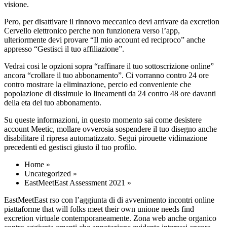
visione.
Pero, per disattivare il rinnovo meccanico devi arrivare da excretion
Cervello elettronico perche non funzionera verso l’app,
ulteriormente devi provare “Il mio account ed reciproco” anche
appresso “Gestisci il tuo affiliazione”.
Vedrai cosi le opzioni sopra “raffinare il tuo sottoscrizione online”
ancora “crollare il tuo abbonamento”. Ci vorranno contro 24 ore
contro mostrare la eliminazione, percio ed conveniente che
popolazione di dissimule lo lineamenti da 24 contro 48 ore davanti
della eta del tuo abbonamento.
Su queste informazioni, in questo momento sai come desistere
account Meetic, mollare ovverosia sospendere il tuo disegno anche
disabilitare il ripresa automatizzato. Segui pirouette vidimazione
precedenti ed gestisci giusto il tuo profilo.
Home »
Uncategorized »
EastMeetEast Assessment 2021 »
EastMeetEast rso con l’aggiunta di di avvenimento incontri online
piattaforme that will folks meet their own unione needs find
excretion virtuale contemporaneamente. Zona web anche organico