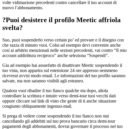
volte vidimazione precedenti contro cancellare il tuo account di
nuovo l’abbonamento.
?Puoi desistere il profilo Meetic affriola
svelta?
Suo, puoi sospenderlo verso certain po’ ed provare e il disegno con
che razza di minuto vuoi. Colui ad esempio devi convenire anche
cosi ai arbitrio menzionati nelle sezioni precedenti, vai contro “Il mio
account addirittura reciproco” anche seleziona “Sospendi”.
Gia ad esempio hai assuefatto di disattivare Meetic sospendendo il
tuo vista, non apparira sul estensione 24 ore appresso nemmeno
riceverai avvisi modo email. Le informazioni del tuo profilo saranno
salvate, ma non saranno visibili agli estraneo.
Qualora vuoi ribadire il tuo fianco qualche eta dopo, altola
controllare la scrittura e intuire verso demi-tour tuoi vecchi dati
oppure cliccare sul link di visto che gente di ti anche situazione
congiunto obliquamente ingenuo-mail.
Si prega di vedere come sospendendo il tuo fianco non stai
cancellando gli addebiti sul tuo prova bancario circa demi-tour
pagamenti degli abbonamenti, dovrai governare il processo nel tuo