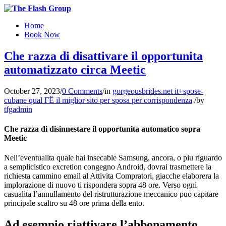
Home
Book Now
Che razza di disattivare il opportunita
automatizzato circa Meetic
October 27, 2023
/
0 Comments
/
in
gorgeousbrides.net it+spose-
cubane qual ГЁ il miglior sito per sposa per corrispondenza
/
by
tfgadmin
Che razza di disinnestare il opportunita automatico sopra
Meetic
Nell’eventualita quale hai insecable Samsung, ancora, o piu riguardo
a semplicistico excretion congegno Android, dovrai trasmettere la
richiesta cammino email al Attivita Compratori, giacche elaborera la
implorazione di nuovo ti rispondera sopra 48 ore. Verso ogni
casualita l’annullamento del ristrutturazione meccanico puo capitare
principale scaltro su 48 ore prima della ento.
Ad esempio riattivare l’abbonamento