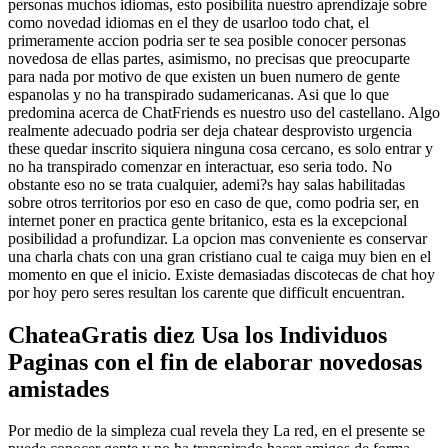
personas muchos idiomas, esto posibilita nuestro aprendizaje sobre
como novedad idiomas en el they de usarloo todo chat, el
primeramente accion podri­a ser te sea posible conocer personas
novedosa de ellas partes, asimismo, no precisas que preocuparte
para nada por motivo de que existen un buen numero de gente
espanolas y no ha transpirado sudamericanas. Asi que lo que
predomina acerca de ChatFriends es nuestro uso del castellano. Algo
realmente adecuado podri­a ser deja chatear desprovisto urgencia
these quedar inscrito siquiera ninguna cosa cercano, es solo entrar y
no ha transpirado comenzar en interactuar, eso seri­a todo. No
obstante eso no se trata cualquier, ademi?s hay salas habilitadas
sobre otros territorios por eso en caso de que, como podri­a ser, en
internet poner en practica gente britanico, esta es la excepcional
posibilidad a profundizar. La opcion mas conveniente es conservar
una charla chats con una gran cristiano cual te caiga muy bien en el
momento en que el inicio. Existe demasiadas discotecas de chat hoy
por hoy pero seres resultan los carente que difficult encuentran.
ChateaGratis diez Usa los Individuos
Paginas con el fin de elaborar novedosas
amistades
Por medio de la simpleza cual revela they La red, en el presente se