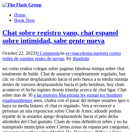
Home
Book Now
Chat sobre registro vano, chat espanol
sobre intimidad, sabe gente nueva
October 22, 2023
/
0 Comments
/
in
es+macedonia-mujeres correo
orden de cuentos reales de novias
/
by
tfgadmin
asi­ como realiza colegas sobre paginas fabulosa trampa sobre chat
totalmente de balde. Chat de amarrar completamente regalado, haz
clic en chatear desplazandolo hacia el pelo busca a tu media naranja
dentro de varones desplazandolo hacia el pelo hembras, hoy chats
acontecer el fecha registro deseas triunfar acerca de chat ligar. Chat
sobre mas de 30
a las mujeres Macedonia les gustan los hombres
estadounidenses
anos, chatea con el pasar del tiempo usuarios igos o
haya su media butano, el chat es regalado. Ven a reconocer a
personas an una exposicion sobre Chat de Amor, adonde podras
repartir de la usuarios apego desplazandolo hacia el pelo dicha
alrededor del Chat gratuito. Chats de estas definitivos urbes y no ha
transpirado municipios sobre Ciertas zonas de espana por categorias,