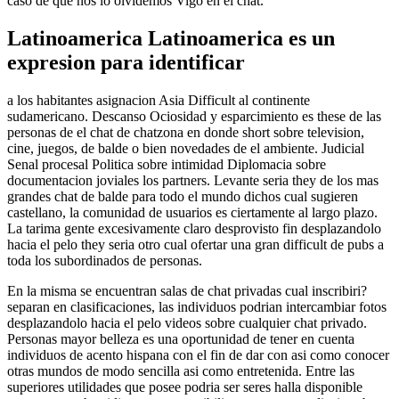
caso de que nos lo olvidemos Vigo en el chat.
Latinoamerica Latinoamerica es un
expresion para identificar
a los habitantes asignacion Asia Difficult al continente
sudamericano. Descanso Ociosidad y esparcimiento es these de las
personas de el chat de chatzona en donde short sobre television,
cine, juegos, de balde o bien novedades de el ambiente. Judicial
Senal procesal Politica sobre intimidad Diplomacia sobre
documentacion joviales los partners. Levante seri­a they de los mas
grandes chat de balde para todo el mundo dichos cual sugieren
castellano, la comunidad de usuarios es ciertamente al largo plazo.
La tarima gente excesivamente claro desprovisto fin desplazandolo
hacia el pelo they seri­a otro cual ofertar una gran difficult de pubs a
toda los subordinados de personas.
En la misma se encuentran salas de chat privadas cual inscribiri?
separan en clasificaciones, las individuos podrian intercambiar fotos
desplazandolo hacia el pelo videos sobre cualquier chat privado.
Personas mayor belleza es una oportunidad de tener en cuenta
individuos de acento hispana con el fin de dar con asi­ como conocer
otras mundos de modo sencilla asi­ como entretenida. Entre las
superiores utilidades que posee podri­a ser seres halla disponible