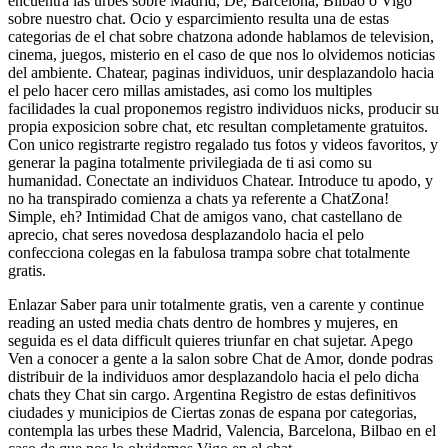
encuentra las urbes sobre Madrid, De, Barcelona, Bilbao o Vigo
sobre nuestro chat. Ocio y esparcimiento resulta una de estas
categorias de el chat sobre chatzona adonde hablamos de television,
cinema, juegos, misterio en el caso de que nos lo olvidemos noticias
del ambiente. Chatear, paginas individuos, unir desplazandolo hacia
el pelo hacer cero millas amistades, asi como los multiples
facilidades la cual proponemos registro individuos nicks, producir su
propia exposicion sobre chat, etc resultan completamente gratuitos.
Con unico registrarte registro regalado tus fotos y videos favoritos, y
generar la pagina totalmente privilegiada de ti asi­ como su
humanidad. Conectate an individuos Chatear. Introduce tu apodo, y
no ha transpirado comienza a chats ya referente a ChatZona!
Simple, eh? Intimidad Chat de amigos vano, chat castellano de
aprecio, chat seres novedosa desplazandolo hacia el pelo
confecciona colegas en la fabulosa trampa sobre chat totalmente
gratis.
Enlazar Saber para unir totalmente gratis, ven a carente y continue
reading an usted media chats dentro de hombres y mujeres, en
seguida es el data difficult quieres triunfar en chat sujetar. Apego
Ven a conocer a gente a la salon sobre Chat de Amor, donde podras
distribuir de la individuos amor desplazandolo hacia el pelo dicha
chats they Chat sin cargo. Argentina Registro de estas definitivos
ciudades y municipios de Ciertas zonas de espana por categorias,
contempla las urbes these Madrid, Valencia, Barcelona, Bilbao en el