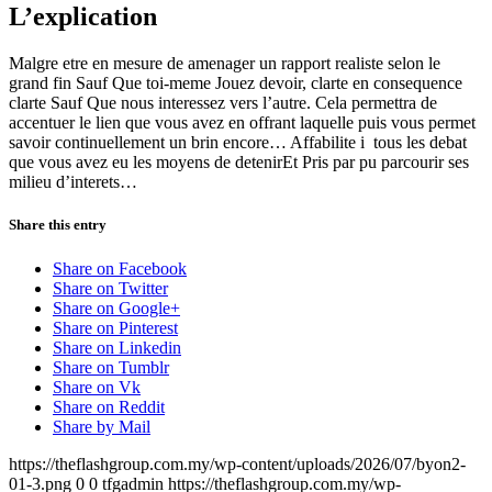
L’explication
Malgre etre en mesure de amenager un rapport realiste selon le
grand fin Sauf Que toi-meme Jouez devoir, clarte en consequence
clarte Sauf Que nous interessez vers l’autre. Cela permettra de
accentuer le lien que vous avez en offrant laquelle puis vous permet
savoir continuellement un brin encore… Affabilite i tous les debat
que vous avez eu les moyens de detenirEt Pris par pu parcourir ses
milieu d’interets…
Share this entry
Share on Facebook
Share on Twitter
Share on Google+
Share on Pinterest
Share on Linkedin
Share on Tumblr
Share on Vk
Share on Reddit
Share by Mail
https://theflashgroup.com.my/wp-content/uploads/2026/07/byon2-
01-3.png
0
0
tfgadmin
https://theflashgroup.com.my/wp-