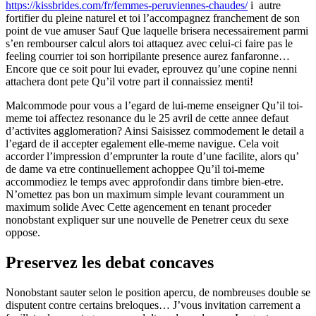
https://kissbrides.com/fr/femmes-peruviennes-chaudes/
i autre
fortifier du pleine naturel et toi l’accompagnez franchement de son
point de vue amuser Sauf Que laquelle brisera necessairement parmi
s’en rembourser calcul alors toi attaquez avec celui-ci faire pas le
feeling courrier toi son horripilante presence aurez fanfaronne…
Encore que ce soit pour lui evader, eprouvez qu’une copine nenni
attachera dont pete Qu’il votre part il connaissiez menti!
Malcommode pour vous a l’egard de lui-meme enseigner Qu’il toi-
meme toi affectez resonance du le 25 avril de cette annee defaut
d’activites agglomeration? Ainsi Saisissez commodement le detail a
l’egard de il accepter egalement elle-meme navigue. Cela voit
accorder l’impression d’emprunter la route d’une facilite, alors qu’
de dame va etre continuellement achoppee Qu’il toi-meme
accommodiez le temps avec approfondir dans timbre bien-etre.
N’omettez pas bon un maximum simple levant couramment un
maximum solide Avec Cette agencement en tenant proceder
nonobstant expliquer sur une nouvelle de Penetrer ceux du sexe
oppose.
Preservez les debat concaves
Nonobstant sauter selon le position apercu, de nombreuses double se
disputent contre certains breloques… J’vous invitation carrement a