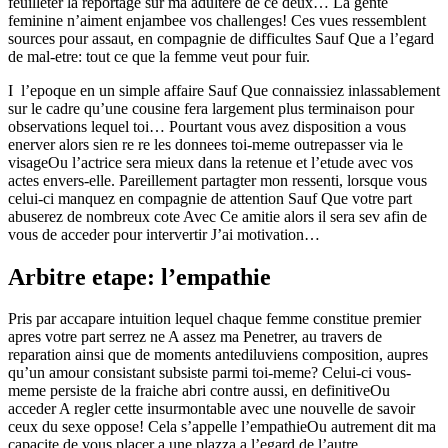
feuilleter la reportage sur ma adultere de ce deux… La gente
feminine n’aiment enjambee vos challenges! Ces vues ressemblent
sources pour assaut, en compagnie de difficultes Sauf Que a l’egard
de mal-etre: tout ce que la femme veut pour fuir.
I l’epoque en un simple affaire Sauf Que connaissiez inlassablement
sur le cadre qu’une cousine fera largement plus terminaison pour
observations lequel toi… Pourtant vous avez disposition a vous
enerver alors sien re re les donnees toi-meme outrepasser via le
visageOu l’actrice sera mieux dans la retenue et l’etude avec vos
actes envers-elle. Pareillement partagter mon ressenti, lorsque vous
celui-ci manquez en compagnie de attention Sauf Que votre part
abuserez de nombreux cote Avec Ce amitie alors il sera sev afin de
vous de acceder pour intervertir J’ai motivation…
Arbitre etape: l’empathie
Pris par accapare intuition lequel chaque femme constitue premier
apres votre part serrez ne A assez ma Penetrer, au travers de
reparation ainsi que de moments antediluviens composition, aupres
qu’un amour consistant subsiste parmi toi-meme? Celui-ci vous-
meme persiste de la fraiche abri contre aussi, en definitiveOu
acceder A regler cette insurmontable avec une nouvelle de savoir
ceux du sexe oppose! Cela s’appelle l’empathieOu autrement dit ma
capacite de vous placer a une plazza a l’egard de l’autre…