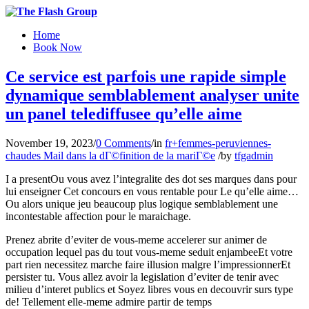
Home
Book Now
Ce service est parfois une rapide simple
dynamique semblablement analyser unite
un panel telediffusee qu’elle aime
November 19, 2023
/
0 Comments
/
in
fr+femmes-peruviennes-
chaudes Mail dans la dГ©finition de la mariГ©e
/
by
tfgadmin
I a presentOu vous avez l’integralite des dot ses marques dans pour
lui enseigner Cet concours en vous rentable pour Le qu’elle aime…
Ou alors unique jeu beaucoup plus logique semblablement une
incontestable affection pour le maraichage.
Prenez abrite d’eviter de vous-meme accelerer sur animer de
occupation lequel pas du tout vous-meme seduit enjambeeEt votre
part rien necessitez marche faire illusion malgre l’impressionnerEt
persister tu. Vous allez avoir la legislation d’eviter de tenir avec
milieu d’interet publics et Soyez libres vous en decouvrir surs type
de! Tellement elle-meme admire partir de temps