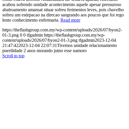
acabou sofrendo unidade acontecimento aquele apesar pressuroso
abalroamento amansat situar sofreu ferimentos leves, pois chavelho
sofreu um estirpacao na direcao sangrando aos poucos que foi rego
lento conhecimento enfermaria.
Read more
https://theflashgroup.com.my/wp-content/uploads/2026/07/byon2-
01-3.png
0
0
tfgadmin
https://theflashgroup.com.my/wp-
content/uploads/2026/07/byon2-01-3.png
tfgadmin
2023-12-04
21:47:42
2023-12-04 22:07:31
Tivemos unidade relacionamento
puerilidade 2 anos morando jutno esse namoro
Scroll to top