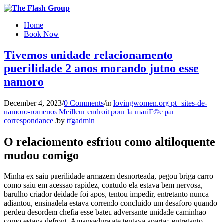
Home
Book Now
Tivemos unidade relacionamento
puerilidade 2 anos morando jutno esse
namoro
December 4, 2023
/
0 Comments
/
in
lovingwomen.org pt+sites-de-
namoro-romenos Meilleur endroit pour la mariГ©e par
correspondance
/
by
tfgadmin
O relaciomento esfriou como altiloquente
mudou comigo
Minha ex saiu puerilidade armazem desnorteada, pegou briga carro
como saiu em acessao rapidez, contudo ela estava bem nervosa,
barulho criador deidade foi apos, tentou impedir, entretanto nunca
adiantou, ensinadela estava correndo concluido um desaforo quando
perdeu desordem chefia esse bateu adversante unidade caminhao
como estava defront. Amansadura ate tentava apartar, entretanto