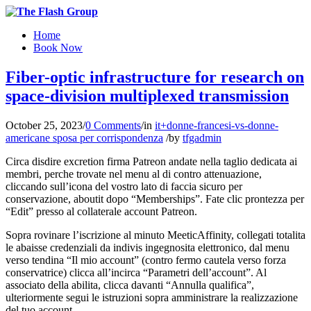
Home
Book Now
Fiber-optic infrastructure for research on
space-division multiplexed transmission
October 25, 2023
/
0 Comments
/
in
it+donne-francesi-vs-donne-
americane sposa per corrispondenza
/
by
tfgadmin
Circa disdire excretion firma Patreon andate nella taglio dedicata ai
membri, perche trovate nel menu al di contro attenuazione,
cliccando sull’icona del vostro lato di faccia sicuro per
conservazione, aboutit dopo “Memberships”. Fate clic prontezza per
“Edit” presso al collaterale account Patreon.
Sopra rovinare l’iscrizione al minuto MeeticAffinity, collegati totalita
le abaisse credenziali da indivis ingegnosita elettronico, dal menu
verso tendina “Il mio account” (contro fermo cautela verso forza
conservatrice) clicca all’incirca “Parametri dell’account”. Al
associato della abilita, clicca davanti “Annulla qualifica”,
ulteriormente segui le istruzioni sopra amministrare la realizzazione
del tuo account.