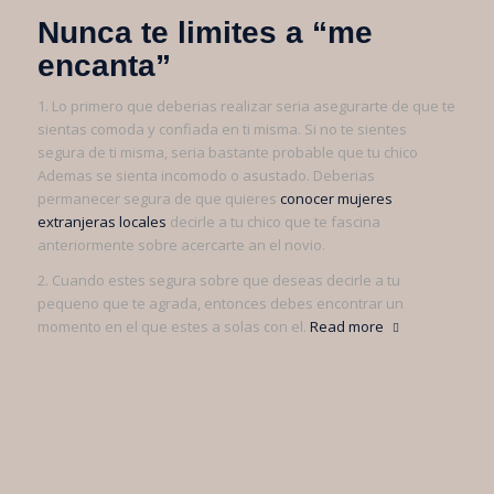
Nunca te limites a “me
encanta”
1. Lo primero que deberias realizar seri­a asegurarte de que te
sientas comoda y confiada en ti misma. Si no te sientes
segura de ti misma, seri­a bastante probable que tu chico
Ademas se sienta incomodo o asustado. Deberias
permanecer segura de que quieres
conocer mujeres
extranjeras locales
decirle a tu chico que te fascina
anteriormente sobre acercarte an el novio.
2. Cuando estes segura sobre que deseas decirle a tu
pequeno que te agrada, entonces debes encontrar un
momento en el que estes a solas con el.
Read more