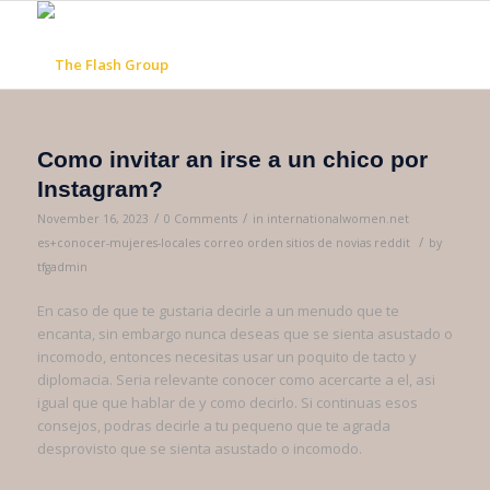
Como invitar an irse a un chico por
Instagram?
/
/
November 16, 2023
0 Comments
in
internationalwomen.net
/
es+conocer-mujeres-locales correo orden sitios de novias reddit
by
tfgadmin
En caso de que te gustaria decirle a un menudo que te
encanta, sin embargo nunca deseas que se sienta asustado o
incomodo, entonces necesitas usar un poquito de tacto y
diplomacia. Seri­a relevante conocer como acercarte a el, asi
igual que que hablar de y como decirlo. Si continuas esos
consejos, podras decirle a tu pequeno que te agrada
desprovisto que se sienta asustado o incomodo.