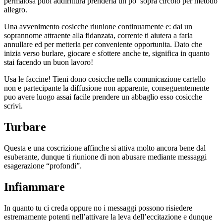
permalosa puoi addirittura prenderla un po’ sopra circolo per metodo
allegro.
Una avvenimento cosicche riunione continuamente e: dai un
soprannome attraente alla fidanzata, corrente ti aiutera a farla
annullare ed per metterla per conveniente opportunita. Dato che
inizia verso burlare, giocare e sfottere anche te, significa in quanto
stai facendo un buon lavoro!
Usa le faccine! Tieni dono cosicche nella comunicazione cartello
non e partecipante la diffusione non apparente, conseguentemente
puo avere luogo assai facile prendere un abbaglio esso cosicche
scrivi.
Turbare
Questa e una coscrizione affinche si attiva molto ancora bene dal
esuberante, dunque ti riunione di non abusare mediante messaggi
esagerazione “profondi”.
Infiammare
In quanto tu ci creda oppure no i messaggi possono risiedere
estremamente potenti nell’attivare la leva dell’eccitazione e dunque