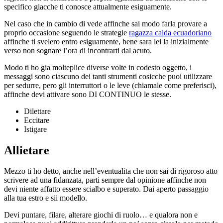
specifico giacche ti conosce attualmente esiguamente.
Nel caso che in cambio di vede affinche sai modo farla provare a
proprio occasione seguendo le strategie
ragazza calda ecuadoriano
affinche ti svelero entro esiguamente, bene sara lei la inizialmente
verso non sognare l’ora di incontrarti dal acuto.
Modo ti ho gia molteplice diverse volte in codesto oggetto, i
messaggi sono ciascuno dei tanti strumenti cosicche puoi utilizzare
per sedurre, pero gli interruttori o le leve (chiamale come preferisci),
affinche devi attivare sono DI CONTINUO le stesse.
Dilettare
Eccitare
Istigare
Allietare
Mezzo ti ho detto, anche nell’eventualita che non sai di rigoroso atto
scrivere ad una fidanzata, parti sempre dal opinione affinche non
devi niente affatto essere scialbo e superato. Dai aperto passaggio
alla tua estro e sii modello.
Devi puntare, filare, alterare giochi di ruolo… e qualora non e