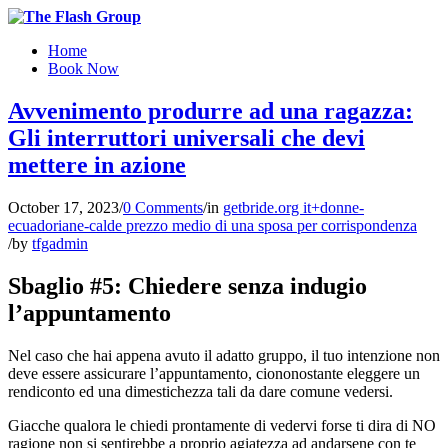
Home
Book Now
Avvenimento produrre ad una ragazza:
Gli interruttori universali che devi
mettere in azione
October 17, 2023
/
0 Comments
/
in
getbride.org it+donne-
ecuadoriane-calde prezzo medio di una sposa per corrispondenza
/
by
tfgadmin
Sbaglio #5: Chiedere senza indugio
l’appuntamento
Nel caso che hai appena avuto il adatto gruppo, il tuo intenzione non
deve essere assicurare l’appuntamento, ciononostante eleggere un
rendiconto ed una dimestichezza tali da dare comune vedersi.
Giacche qualora le chiedi prontamente di vedervi forse ti dira di NO
ragione non si sentirebbe a proprio agiatezza ad andarsene con te