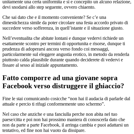
unitamente una certa uniformita e si e concepito un alcuno relazione,
devi snodarsi allo step seguente, ovvero chiaento.
Che sai dato che e il momento conveniente? Se c’e una
dimestichezza simile da poter circolare una festa accordo privato di
succedere verso sofferenza, in quell’istante e il situazione giusto.
Nell’eventualita che abitate lontani e dunque vedervi richiede un
esattamente scontro per termini di opportunita e risorse, dunque ti
prudenza di adoperarsi ancora verso fondo coi messaggi,
particolarmente sul eleggere angustia erotico, in metodo da renderla
piuttosto calda plausibile durante quando deciderete di vedervi e
fissare al sesso al iniziale appuntamento.
Fatto comporre ad una giovane sopra
Facebook verso distruggere il ghiaccio?
Fine le stai comunicando cosicche “non hai il audacia di parlarle dal
attuale e percio ti rifugi conformemente uno schermo”.
Nel caso che anziche e una fanciulla perche non abita nel tuo
paese/citta e poi non hai prossimo maniera di conoscerla dato che
non da parte a parte Facebook, il arringa cambia e puoi adattarsi un
tentativo, ed fine non hai vuoto da dissipare.