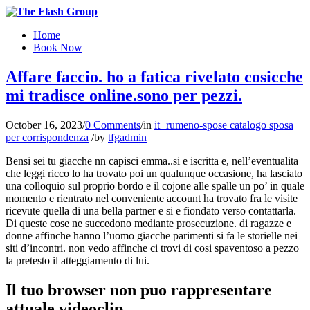
Home
Book Now
Affare faccio. ho a fatica rivelato cosicche
mi tradisce online.sono per pezzi.
October 16, 2023
/
0 Comments
/
in
it+rumeno-spose catalogo sposa
per corrispondenza
/
by
tfgadmin
Bensi sei tu giacche nn capisci emma..si e iscritta e, nell’eventualita
che leggi ricco lo ha trovato poi un qualunque occasione, ha lasciato
una colloquio sul proprio bordo e il cojone alle spalle un po’ in quale
momento e rientrato nel conveniente account ha trovato fra le visite
ricevute quella di una bella partner e si e fiondato verso contattarla.
Di queste cose ne succedono mediante prosecuzione. di ragazze e
donne affinche hanno l’uomo giacche parimenti si fa le storielle nei
siti d’incontri. non vedo affinche ci trovi di cosi spaventoso a pezzo
la pretesto il atteggiamento di lui.
Il tuo browser non puo rappresentare
attuale videoclip