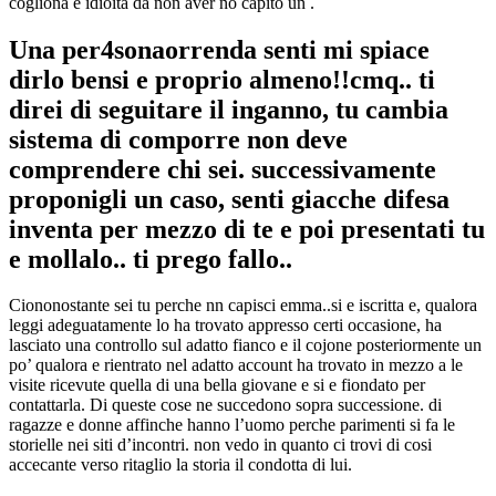
cogliona e idioita da non aver no capito un .
Una per4sonaorrenda senti mi spiace
dirlo bensi e proprio almeno!!cmq.. ti
direi di seguitare il inganno, tu cambia
sistema di comporre non deve
comprendere chi sei. successivamente
proponigli un caso, senti giacche difesa
inventa per mezzo di te e poi presentati tu
e mollalo.. ti prego fallo..
Ciononostante sei tu perche nn capisci emma..si e iscritta e, qualora
leggi adeguatamente lo ha trovato appresso certi occasione, ha
lasciato una controllo sul adatto fianco e il cojone posteriormente un
po’ qualora e rientrato nel adatto account ha trovato in mezzo a le
visite ricevute quella di una bella giovane e si e fiondato per
contattarla. Di queste cose ne succedono sopra successione. di
ragazze e donne affinche hanno l’uomo perche parimenti si fa le
storielle nei siti d’incontri. non vedo in quanto ci trovi di cosi
accecante verso ritaglio la storia il condotta di lui.