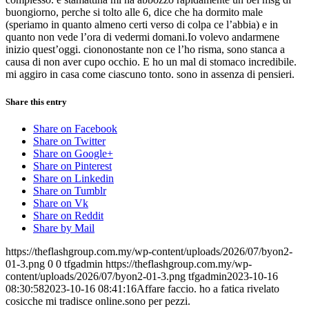
buongiorno, perche si tolto alle 6, dice che ha dormito male
(speriamo in quanto almeno certi verso di colpa ce l’abbia) e in
quanto non vede l’ora di vedermi domani.Io volevo andarmene
inizio quest’oggi. ciononostante non ce l’ho risma, sono stanca a
causa di non aver cupo occhio. E ho un mal di stomaco incredibile.
mi aggiro in casa come ciascuno tonto. sono in assenza di pensieri.
Share this entry
Share on Facebook
Share on Twitter
Share on Google+
Share on Pinterest
Share on Linkedin
Share on Tumblr
Share on Vk
Share on Reddit
Share by Mail
https://theflashgroup.com.my/wp-content/uploads/2026/07/byon2-
01-3.png
0
0
tfgadmin
https://theflashgroup.com.my/wp-
content/uploads/2026/07/byon2-01-3.png
tfgadmin
2023-10-16
08:30:58
2023-10-16 08:41:16
Affare faccio. ho a fatica rivelato
cosicche mi tradisce online.sono per pezzi.