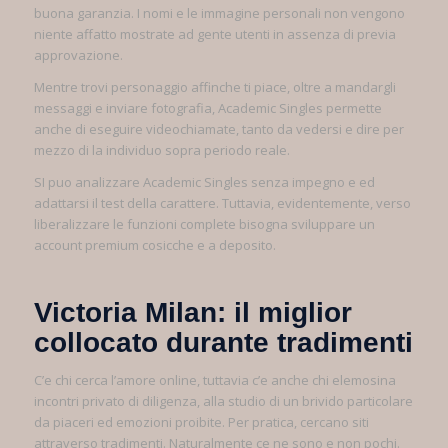
buona garanzia. I nomi e le immagine personali non vengono
niente affatto mostrate ad gente utenti in assenza di previa
approvazione.
Mentre trovi personaggio affinche ti piace, oltre a mandargli
messaggi e inviare fotografia, Academic Singles permette
anche di eseguire videochiamate, tanto da vedersi e dire per
mezzo di la individuo sopra periodo reale.
SI puo analizzare Academic Singles senza impegno e ed
adattarsi il test della carattere. Tuttavia, evidentemente, verso
liberalizzare le funzioni complete bisogna sviluppare un
account premium cosicche e a deposito.
Victoria Milan: il miglior
collocato durante tradimenti
C’e chi cerca l’amore online, tuttavia c’e anche chi elemosina
incontri privato di diligenza, alla studio di un brivido particolare
da piaceri ed emozioni proibite. Per pratica, cercano siti
attraverso tradimenti. Naturalmente ce ne sono e non pochi.