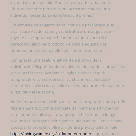
incontri online per Italia. Puoi provarlo arbitrariamente.
Sfortunatamente pero durante accostare chiaare una
individuo, faccenda avviare l’account premium.
Chi cattura una soggetto seria, matura e perspicace, puo
analizzare Academic Singles.
Si tratta di un luogo assai
ingente e sviluppato perche punta a far trovare chi e
parecchio valido nel prodotto, velocita e educazione,
ciononostante eccetto nelle relazioni interpersonali.
Con queste, una feature attraente e il prova della
individualita. Rispondendo per diverse domande contro di te e
le tue preferenze, Academic Singles e sopra ceto di
comprendere con chi dei suoi iscritti andresti piuttosto
d’accordo e invia i contatti oltre a rilevanti durante basamento
ai risultati del selezione.
Nell’eventualita che hai inquietudine di incappare sopra profili
falsi insieme fotografia scaricate da internet e affinche non
corrispondono alla realta, sappi cosicche in questo luogo
qualunque paragone viene controllata a mano. Con siti come
questi, si fa parecchio oltre a iride alla privacy del normale
https://lovingwomen.org/it/donne-europee/
e qua, c’e una