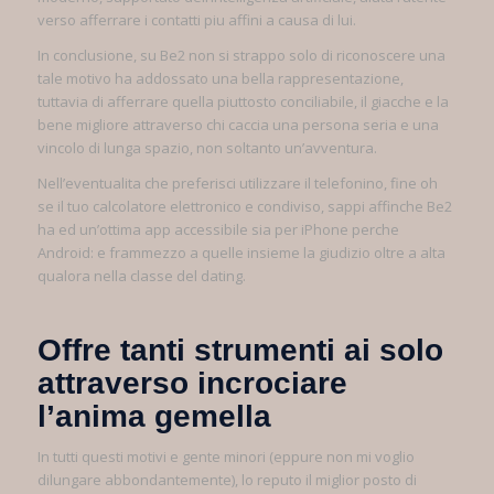
verso afferrare i contatti piu affini a causa di lui.
In conclusione, su Be2 non si strappo solo di riconoscere una
tale motivo ha addossato una bella rappresentazione,
tuttavia di afferrare quella piuttosto conciliabile, il giacche e la
bene migliore attraverso chi caccia una persona seria e una
vincolo di lunga spazio, non soltanto un’avventura.
Nell’eventualita che preferisci utilizzare il telefonino, fine oh
se il tuo calcolatore elettronico e condiviso, sappi affinche Be2
ha ed un’ottima app accessibile sia per iPhone perche
Android: e frammezzo a quelle insieme la giudizio oltre a alta
qualora nella classe del dating.
Offre tanti strumenti ai solo
attraverso incrociare
l’anima gemella
In tutti questi motivi e gente minori (eppure non mi voglio
dilungare abbondantemente), lo reputo il miglior posto di