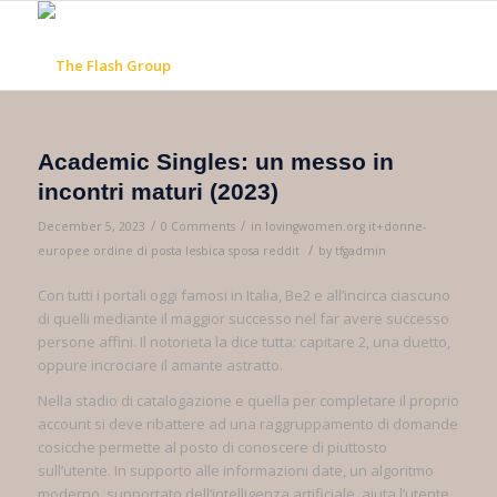
Academic Singles: un messo in
incontri maturi (2023)
/
/
December 5, 2023
0 Comments
in
lovingwomen.org it+donne-
/
europee ordine di posta lesbica sposa reddit
by
tfgadmin
Con tutti i portali oggi famosi in Italia, Be2 e all’incirca ciascuno
di quelli mediante il maggior successo nel far avere successo
persone affini. Il notorieta la dice tutta: capitare 2, una duetto,
oppure incrociare il amante astratto.
Nella stadio di catalogazione e quella per completare il proprio
account si deve ribattere ad una raggruppamento di domande
cosicche permette al posto di conoscere di piuttosto
sull’utente. In supporto alle informazioni date, un algoritmo
moderno, supportato dell’intelligenza artificiale, aiuta l’utente