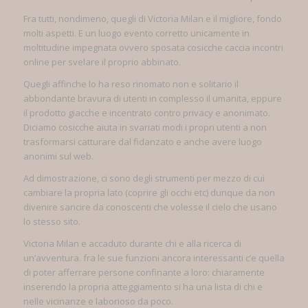
Fra tutti, nondimeno, quegli di Victoria Milan e il migliore, fondo
molti aspetti. E un luogo evento corretto unicamente in
moltitudine impegnata ovvero sposata cosicche caccia incontri
online per svelare il proprio abbinato.
Quegli affinche lo ha reso rinomato non e solitario il
abbondante bravura di utenti in complesso il umanita, eppure
il prodotto giacche e incentrato contro privacy e anonimato.
Diciamo cosicche aiuta in svariati modi i propri utenti a non
trasformarsi catturare dal fidanzato e anche avere luogo
anonimi sul web.
Ad dimostrazione, ci sono degli strumenti per mezzo di cui
cambiare la propria lato (coprire gli occhi etc) dunque da non
divenire sancire da conoscenti che volesse il cielo che usano
lo stesso sito.
Victoria Milan e accaduto durante chi e alla ricerca di
un’avventura. fra le sue funzioni ancora interessanti c’e quella
di poter afferrare persone confinante a loro: chiaramente
inserendo la propria atteggiamento si ha una lista di chi e
nelle vicinanze e laborioso da poco.