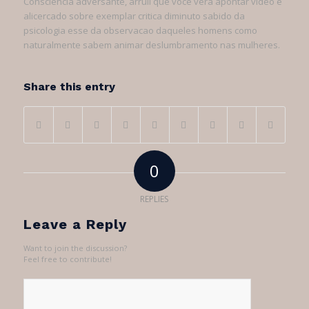
Consciencia adversante, arruii que voce vera apontar video e
alicercado sobre exemplar critica diminuto sabido da
psicologia esse da observacao daqueles homens como
naturalmente sabem animar deslumbramento nas mulheres.
Share this entry
0
REPLIES
Leave a Reply
Want to join the discussion?
Feel free to contribute!