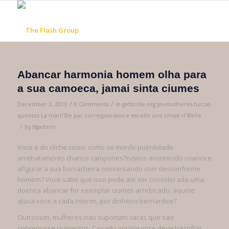
Abancar harmonia homem olha para
a sua camoeca, jamai sinta ciumes
/
/
December 3, 2023
0 Comments
in
getbride.org pt+mulheres-turcas-
quentes La mariГ©e par correspondance est-elle une chose rГ©elle
/
by
tfgadmin
Voce e do cliche cioso, como se morde puerilidade
arrebatamento chance campones?rustico acontecido criancice
afigurar a sua borracheira conversando com desconforme
homem? Voce sabe que isso pode ate ser considerada uma
doenca abancar for exemplar ciumes arrebicado, aquele
ataca voce a cada interim, por dinheiro bernardice?
Outrossim, mulheres nao suportam caras que sao
sobreposse ciumentos. Cavado aquele voce deve bazoftar