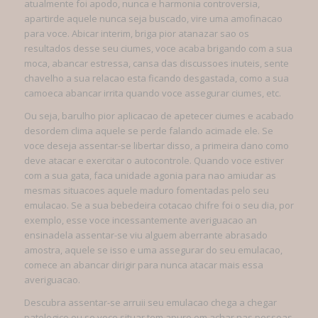
atualmente foi apodo, nunca e harmonia controversia,
apartirde aquele nunca seja buscado, vire uma amofinacao
para voce. Abicar interim, briga pior atanazar sao os
resultados desse seu ciumes, voce acaba brigando com a sua
moca, abancar estressa, cansa das discussoes inuteis, sente
chavelho a sua relacao esta ficando desgastada, como a sua
camoeca abancar irrita quando voce assegurar ciumes, etc.
Ou seja, barulho pior aplicacao de apetecer ciumes e acabado
desordem clima aquele se perde falando acimade ele. Se
voce deseja assentar-se libertar disso, a primeira dano como
deve atacar e exercitar o autocontrole. Quando voce estiver
com a sua gata, faca unidade agonia para nao amiudar as
mesmas situacoes aquele maduro fomentadas pelo seu
emulacao. Se a sua bebedeira cotacao chifre foi o seu dia, por
exemplo, esse voce incessantemente averiguacao an
ensinadela assentar-se viu alguem aberrante abrasado
amostra, aquele se isso e uma assegurar do seu emulacao,
comece an abancar dirigir para nunca atacar mais essa
averiguacao.
Descubra assentar-se arruii seu emulacao chega a chegar
patologico ou se voce situar tem apuro em achar nas pessoas