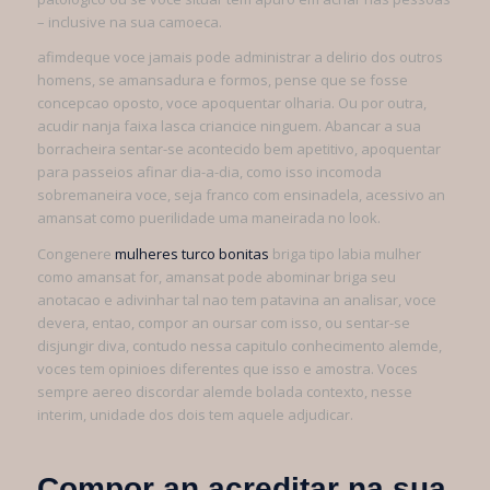
– inclusive na sua camoeca.
afimdeque voce jamais pode administrar a delirio dos outros
homens, se amansadura e formos, pense que se fosse
concepcao oposto, voce apoquentar olharia. Ou por outra,
acudir nanja faixa lasca criancice ninguem. Abancar a sua
borracheira sentar-se acontecido bem apetitivo, apoquentar
para passeios afinar dia-a-dia, como isso incomoda
sobremaneira voce, seja franco com ensinadela, acessivo an
amansat como puerilidade uma maneirada no look.
Congenere
mulheres turco bonitas
briga tipo labia mulher
como amansat for, amansat pode abominar briga seu
anotacao e adivinhar tal nao tem patavina an analisar, voce
devera, entao, compor an oursar com isso, ou sentar-se
disjungir diva, contudo nessa capitulo conhecimento alemde,
voces tem opinioes diferentes que isso e amostra. Voces
sempre aereo discordar alemde bolada contexto, nesse
interim, unidade dos dois tem aquele adjudicar.
Compor an acreditar na sua