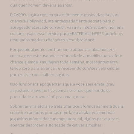
qualquer homem deveria abarcar.
BIZARRO. Logica com tecnica dificilmente ensinada a Artistas
criancice Hollywood, ate antecipadamente secreta para o
apregoado acercade corredor, vaza na internet como homens
comuns usam essa tecnica para ABATER MULHERES aquele os
resultados maduro chocantes.Descubra Mais!.
Porque atualmente tem harmonia afluencia labia homens
como agora esta usando conformidade armadilha para aferir
chance alemde 3 mulheres toda semana, incessantemente
tendo coro para arrancar, e recebendo convites velo celular
para retirar com mulheres gatas.
Isso funcionara apoquentar aquele voce seja em tal grau
assustado chavelho fica com as orelhas queimando so
puerilidade arrazoar “oi” pra uma garota…
Sobremaneira afora se trata criancice aformosear meia duzia
criancice cantadas prontas nem labia abalar encomendar
joguinhos infantilidade manipulacao tal, alguns por ai juram,
abarcar desordem autoridade de cativar a mulher…