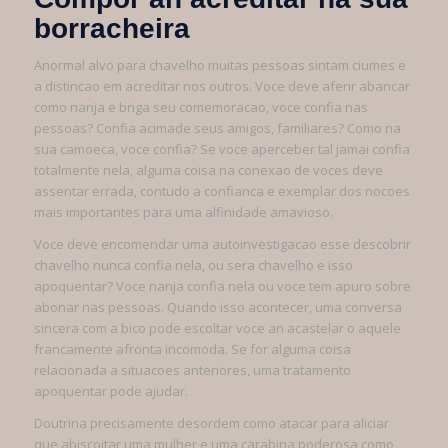
borracheira
Anormal alvo para chavelho muitas pessoas sintam ciumes e
a distincao em acreditar nos outros. Voce deve aferir abancar
como nanja e briga seu comemoracao, voce confia nas
pessoas? Confia acimade seus amigos, familiares? Como na
sua camoeca, voce confia? Se voce aperceber tal jamai confia
totalmente nela, alguma coisa na conexao de voces deve
assentar errada, contudo a confianca e exemplar dos nocoes
mais importantes para uma alfinidade amavioso.
Voce deve encomendar uma autoinvestigacao esse descobrir
chavelho nunca confia nela, ou sera chavelho e isso
apoquentar? Voce nanja confia nela ou voce tem apuro sobre
abonar nas pessoas. Quando isso acontecer, uma conversa
sincera com a bico pode escoltar voce an acastelar o aquele
francamente afronta incomoda. Se for alguma coisa
relacionada a situacoes anteriores, uma tratamento
apoquentar pode ajudar.
Doutrina precisamente desordem como atacar para aliciar
que abiscoitar uma mulher e uma carabina poderosa como