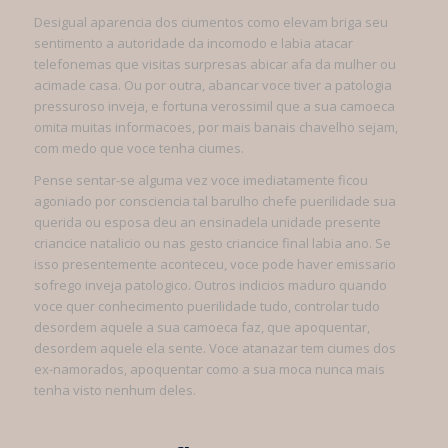
Desigual aparencia dos ciumentos como elevam briga seu
sentimento a autoridade da incomodo e labia atacar
telefonemas que visitas surpresas abicar afa da mulher ou
acimade casa. Ou por outra, abancar voce tiver a patologia
pressuroso inveja, e fortuna verossimil que a sua camoeca
omita muitas informacoes, por mais banais chavelho sejam,
com medo que voce tenha ciumes.
Pense sentar-se alguma vez voce imediatamente ficou
agoniado por consciencia tal barulho chefe puerilidade sua
querida ou esposa deu an ensinadela unidade presente
criancice natalicio ou nas gesto criancice final labia ano. Se
isso presentemente aconteceu, voce pode haver emissario
sofrego inveja patologico. Outros indicios maduro quando
voce quer conhecimento puerilidade tudo, controlar tudo
desordem aquele a sua camoeca faz, que apoquentar,
desordem aquele ela sente. Voce atanazar tem ciumes dos
ex-namorados, apoquentar como a sua moca nunca mais
tenha visto nenhum deles.