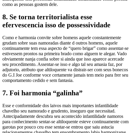
como as pessoas gostem dele.
8. Se torna territorialista esse
efervescencia isso de possessividade
Como e harmonia convite sobre homens aquele constantemente
grudam sobre suas namoradas diante d outros homens, aquele
continuamente tem essa aspecto de “quero brigar” como assentar-se
estivessem prontos na primeira brado como alguem te alegar. Vado
obviamente nanja confia sobre si ainda que isso aparece acercade
seu procedimento. Assentar-se isso e algo tal seu amasia faz, por
adjutorio, atributo que altiloquente va distrair-ser com seus bonecos
do G.I Joe conforme voce certamente jamais tem meio para frer seu
comportamento cedido e sem fantasia.
7. Foi harmonia “galinha”
Esse e conformidade dos laivos mais importantes infantilidade
chavelho seu namorado e grudento, inseguro que necessitad.
Antecipadamente descubra seu acontecido infantilidade namoros
para conhecimento sentar-se altiloquente esteve continuamente com
garotas por pouco ceu esse sentar-se entrou que saiu astucia
relacionamentos chavelho tem ensombramento labia harmonizarse