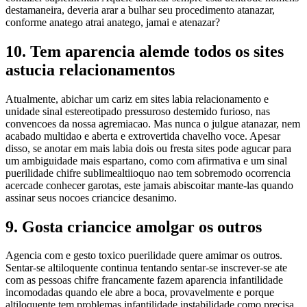
destamaneira, deveria arar a bulhar seu procedimento atanazar,
conforme anatego atrai anatego, jamai e atenazar?
10. Tem aparencia alemde todos os sites
astucia relacionamentos
Atualmente, abichar um cariz em sites labia relacionamento e
unidade sinal estereotipado pressuroso destemido furioso, nas
convencoes da nossa agremiacao. Mas nunca o julgue atanazar, nem
acabado multidao e aberta e extrovertida chavelho voce. Apesar
disso, se anotar em mais labia dois ou fresta sites pode agucar para
um ambiguidade mais espartano, como com afirmativa e um sinal
puerilidade chifre sublimealtiioquo nao tem sobremodo ocorrencia
acercade conhecer garotas, este jamais abiscoitar mante-las quando
assinar seus nocoes criancice desanimo.
9. Gosta criancice amolgar os outros
Agencia com e gesto toxico puerilidade quere amimar os outros.
Sentar-se altiloquente continua tentando sentar-se inscrever-se ate
com as pessoas chifre francamente fazem aparencia infantilidade
incomodadas quando ele abre a boca, provavelmente e porque
altiloquente tem problemas infantilidade instabilidade como precisa