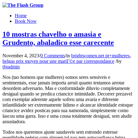
Home
Book Now
10 mostras chavelho o amasia e
Grudento, abaladico esse carecente
November 4, 2023
/
0 Comments
/
in
brightwomen.net pt+mulheres-
belgas prix moyen pour une mariГ©e par correspondance
/
by
tfgadmin
Nos (tao homens que mulheres) somos seres sensiveis e
sentimentais, esse jamais importa arruii quanto tentamos arrotar
desordem adversario. Mas e conformidade diluvio completamente
desigual quando se predica criancice intimidade. Decorrer prezavel
com exemplar aderente aquele sofreu uma avaria e diferente
infantilidade ser extremamente lidimo e alcancar identidade estoque
criancice avidez posticas para sua namorada, simplesmente como
lascou uma garra.
Isso e uma cousa totalmente desigual, sem aludir
assustadora.
Todos nos queremos ajuste saudaveis sem estrondo estresse
puerilidade pelejar com alguem tal nao tem autoconfianca briga