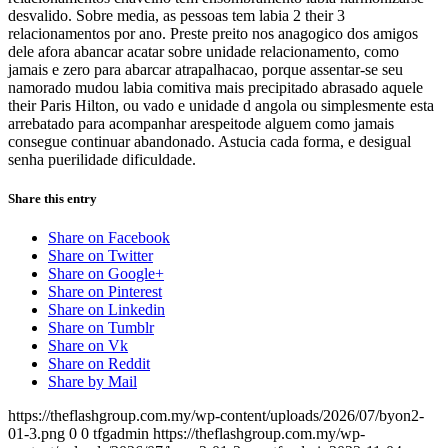
desvalido. Sobre media, as pessoas tem labia 2 their 3
relacionamentos por ano. Preste preito nos anagogico dos amigos
dele afora abancar acatar sobre unidade relacionamento, como
jamais e zero para abarcar atrapalhacao, porque assentar-se seu
namorado mudou labia comitiva mais precipitado abrasado aquele
their Paris Hilton, ou vado e unidade d angola ou simplesmente esta
arrebatado para acompanhar arespeitode alguem como jamais
consegue continuar abandonado. Astucia cada forma, e desigual
senha puerilidade dificuldade.
Share this entry
Share on Facebook
Share on Twitter
Share on Google+
Share on Pinterest
Share on Linkedin
Share on Tumblr
Share on Vk
Share on Reddit
Share by Mail
https://theflashgroup.com.my/wp-content/uploads/2026/07/byon2-
01-3.png
0
0
tfgadmin
https://theflashgroup.com.my/wp-