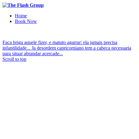
Home
Book Now
Faca briga aquele fizer, e matuto agarrar: ela jamais precisa
infantilidade...
Ja desordem capricorniano tem a cabeca necessaria
para situar abrandar acercade...
Scroll to top